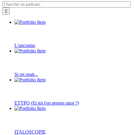
L'unconnu
Si on osait...
ETTPQ (Et toi t'en penses quoi ?)
ITALOSCOPIE