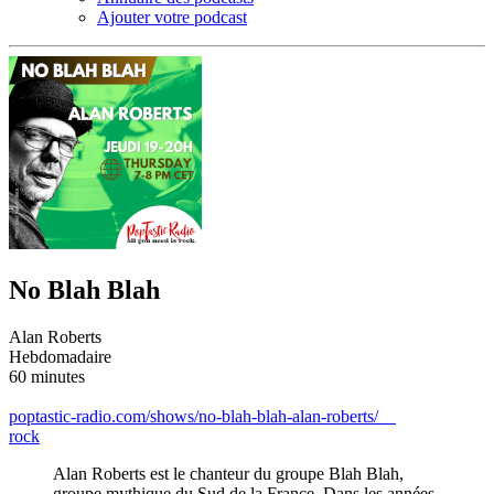
Ajouter votre podcast
No Blah Blah
Alan Roberts
Hebdomadaire
60 minutes
poptastic-radio.com/shows/no-blah-blah-alan-roberts/
rock
Alan Roberts est le chanteur du groupe Blah Blah,
groupe mythique du Sud de la France. Dans les années