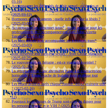
03-16)
Accompagner les difficultés de désir sexuel : méthodes et
conseils pratiques - on vous dit tout avec Cécile Manchon
(2025-03-12)
Hormones et médicaments : quelle influence sur la libido ?
(2025-03-09)
Accompagner les personnes trans* : guide pratique pour les
professionnels de l’accompagnement avec Aline Alzetta
Tatone (2025-03-05)
Les bons termes pour accompagner les personnes trans*
(2025-03-03)
Ménopause : Comment soutenir les femmes dans cette période
pour préserver leur bien-être sexuel ? Avec Cécile Manchon
(2025-02-25)
Le vouvoiement en thérapie : est-ce vraiment essentiel ?
(2025-02-23)
La symptothermie : une alternative fiable à la contraception
hormonale ? Emma Luche de Inaluna nous explique tout
(2025-02-19)
Les rituels avant et après chaque consult : est-ce vraiment utile
? (2025-02-16)
Éjaculation précoce : solutions pour les thérapeutes (2025-02-
12)
Pourquoi les politiques de Trump sont-elles un danger pour
les personnes trans* et le VIH ? (2025-02-09)