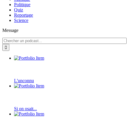
Politique
Quiz
Reportage
Science
Message
L'unconnu
Si on osait...