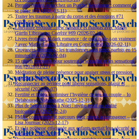
Premier rendez-vous chez un Psycho Sexologue : comment ça
se passe #72 (2026-03-11)
Traiter les traumas à partir du corps et des émotions #71
(2026-03-04)
Littérature érotique : new romance et mangas avec Mathy
Garrin Libraire en Corrèze #69 (2026-02-18)
Livres érotiques et dark romance : de quoi parle-t-on vraiment
? avec Mathy Garrin Libraire en Corrèze #68 (2026-02-11)
Croyances limitantes : les transformer sans lutter, parfois en 15
minutes #67 (2026-02-04)
15 rituels corporels pour soutenir la sexualité et les sensations
#66 (2026-01-21)
Méditation de pleine présence pour apaiser stress et pression
sexuelle (2026-01-14)
Reconnecter au périnée pour libérer sensations, plaisir et
sécurité (2026-01-07)
Fertilité et libido : optimiser l’hygiène de vie du couple – Io
Delahousse, Naturopathe (2025-12-31)
Plus de bébés conçus à Noël : mythe festif ou réalité
biologique ? (2025-12-24)
PMA : comprendre le parcours pour mieux accompagner –
Lisa Journiac (2025-12-17)
Et si la politesse enseignée aux enfants mettait leur sécurité en
danger ? (2025-12-10)