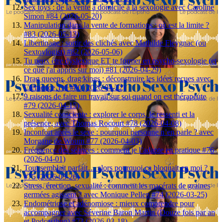
Sex toys : de la vente à domicile à la sexologie avec Caroline
Simon #84 (2026-05-20)
Manipulation dans la vente de formations : où est la limite ?
#83 (2026-05-13)
Libertinage : sortir des clichés avec Mathilde Fleygnac (ou
Sextoylogist) #82 (2026-05-06)
Tu peux être dyslexique ET te former en psycho-sexologie (et
ce que j'ai appris sur moi) #81 (2026-04-29)
Drag queens, drag kings : déconstruire les idées reçues avec
Clémence Trü #80 (2026-04-22)
9 raisons de faire un travail sur soi quand on est thérapeute
#79 (2026-04-15)
Sexualité consciente : explorer le corps, le ressenti et la
présence, avec Thomas Rocourt #78 (2026-04-08)
Inconfort après le sexe : pourquoi personne n’en parle ? avec
Morgane de Woum #77 (2026-04-03)
Fréquence des séances : comment je l’adapte en pratique #76
(2026-04-01)
Tout semblait parfait… alors pourquoi ça bloquait en moi ?
#75 (2026-03-26)
Stress, érection, sexualité : comment les macérats de graines
germées agissent ? avec Monique Pellen #74 (2026-03-25)
Endométriose et adénomiose : mieux comprendre pour
accompagner avec Séverine Baron Martin (Douze fois par an
et Podcasthon) #73 (2026-03-18)