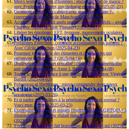
Men's work et cercles d'hommes : encore un truc de mascu ?
avec Ferdinand Richter, psychologue et coach (2025-05-21)
Comment remplir son cabinet sexo quand on débute ? –
conversation avec Cécile Manchon (2025-05-14)
Accompagner un deuil après une rupture ou un décès – avec
Charlène Gaffet de Holi Thanato (2025-05-07)
Libérer les émotions : EFT, hypnose, mouvements oculaires,
TLMR et SELEMA (2025-04-30)
Problèmes d'érection : comment accompagner vos patients ?
Avec Cécile Manchon (2025-04-23)
Pourquoi je me méfie des étiquettes et des théories qui
enferment les patients ? (2025-04-16)
Douleurs chroniques et sexualité : l'impact de l’alimentation
anti-inflammatoire avec Anne L Beaulieu (2025-04-08)
Traiter les traumas grace à une thérapie efficace avec Virginie
Bardot (2025-04-02)
Polyamour et libertinage : mieux comprendre pour mieux
accompagner – avec Arianne Torné, psychologue et
sexologue (2025-03-26)
Et si parler des douleurs à la pénétration devenait normal ?
Voici mon histoire (2025-03-23)
Expression artistique et soutien communautaire LGBTQIA+ à
Strangeland - Interview réalisé dans le cadre du Podcasthon
(2025-03-19)
S'en sortir après s'être fait braquer un revolver sur soi (2025-