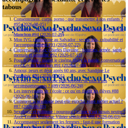
tabous
Consentement, corps, porno : que transmettre à nos enfants ?
#95 (2026-08-05)
Vaginisme : comprendre le corps et accompagner avec Cécile
Manchon #94 (2026-07-29)
Mon IVG clandestine au Salvador : secret, lois, culpabilité et
l'accompagnement #93 (2026-07-22)
Conversation avec Charles Davoine : hommes, armée, santé
mentale et sexualité #92 (2026-07-15)
Pour le plaisir : quand le cinéma libère la parole, conversation
avec Cécile Manchon #91 (2026-07-08)
Amour, peurs et désir après 60 ans, avec Sandrine Le
Pennuisic #90 (2026-07-01)
Qu’est-ce que l’hypnose peut apporter de plus à nos
accompagnements ? #89 (2026-06-24)
Les intervenants de l’école : ce qu’en disent les élèves #88
(2026-06-19)
Comment la sexologie peut-elle enrichir votre métier actuel ?
#87 (2026-06-10)
Sexologie et politique : pourquoi l’intime n’est jamais neutre ?
Avec Tristan Jeangene Vilmer sexologue #86 (2026-06-03)
Accompagner seulement les femmes : faut-il une formation
sexo spécifique ? #85 (2026-05-27)