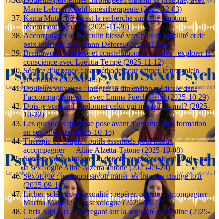
Douleurs pelviennes chroniques : enrichir sa pratique, avec
Marie Lebrun Koehl kinésithérapeute (2025-12-03)
Kama Muta : où en est la recherche sur cette émotion
récemment théorisée (2025-11-26)
Accompagner le masculin blessé vers plus de stabilité et de
paix intérieur, avec Yann Déforel (2025-11-19)
Breathwork, hypnose et constellations familiales : explorer la
conscience avec Laetitia Tempé (2025-11-12)
Séance d’urgence : ma méthode pour calmer le trop-plein
émotionnel (2025-11-05)
Douleurs vulvaires : intégrer la dimension médicale dans
l’accompagnement – avec Emma Puech Hélin (2025-10-29)
Dois-je vraiment pardonner celui qui m'a fait du mal? (2025-
10-22)
Les questions qu’on se pose avant d’entamer une formation
en sexothérapie (2025-10-16)
Thérapie de couple : outils essentiels pour mieux
accompagner — Aline Alzetta-Tatone (2025-10-08)
Sensate focus : intégrer la douche au protocole original – par
la sexologue Aline Alzetta Tatone (2025-09-24)
Sexologie : pourquoi savoir traiter les traumas change tout
(2025-09-10)
Lichen scléreux et sexualité : repérer, orienter, accompagner –
Marina Mahé kiné et sexologue (2025-08-27)
Chris Aud : un autre regard sur la sexualité masculine (2025-