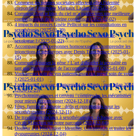
Comment les normes sociétales affectent-elles l'identité
corporelle ? Interview Margaux Laulan (2025-02-05)
Comment Tout le bleu du ciel m’a guidée vers une meilleure
compréhension de la pleine conscience (2025-02-02)
4 impacts du procès Gisèle Pellicot sur les consultations en
sexothérapie (2025-01-29)
Quelles sont les dimensions méconnues du métier de
sexologue ? (2025-01-22)
Accompagner les personnes homosexuelles : comprendre les
injonctions et stéréotypes avec Denis Trauchessec (2025-01-
15)
Comment dépasser la gêne ? L'art d'aborder la sexualité en
tant que professionnel de l'accompagnement (2025-01-08)
Vous prenez soin de vos patients, mais qui prend soin de vous
? (2025-01-01)
Entre doutes, voyage et lancement de projets : mon bilan 2024
(2024-12-25)
Psychotraumatismes et cerveau : comprendre les mécanismes
pour mieux accompagner (2024-12-18)
Fêtes, famille et thérapie : défis et opportunités pour les
sexothérapeutes (2024-12-11)
De travailleurs sociaux à sexothérapeutes : échange avec
Cécile Manchon sur notre parcours (2024-12-04)
Douleur à la Pénétration : Identifier, Comprendre et traiter les
dyspareunies (2024-12-04)