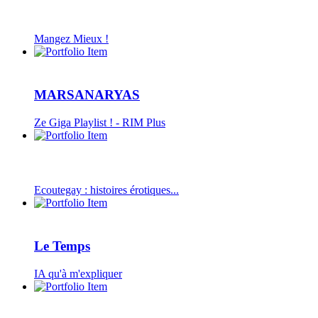
Mangez Mieux !
MARSANARYAS
Ze Giga Playlist ! - RIM Plus
Ecoutegay : histoires érotiques...
Le Temps
IA qu'à m'expliquer