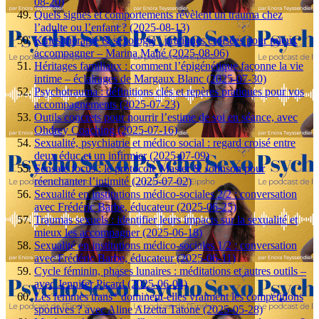
08-20)
Quels signes et comportements révèlent un trauma chez
l’adulte ou l’enfant ? (2025-08-13)
Kinésithérapie & sexologie : pratiques croisées pour mieux
accompagner – Marina Mahé (2025-08-06)
Héritages familiaux : comment l’épigénétique façonne la vie
intime – éclairages de Margaux Blanc (2025-07-30)
Psychotrauma : définitions clés et repères pratiques pour vos
accompagnements (2025-07-23)
Outils concrets pour nourrir l’estime de soi en séance, avec
Ohdrey Coaching (2025-07-16)
Sexualité, psychiatrie et médico social : regard croisé entre
deux éduc et un infirmier (2025-07-09)
Sensate focus : le protocole Master & Johnson pour
réenchanter l’intimité (2025-07-02)
Sexualité en institutions médico-sociales 2/2 : conversation
avec Frédéric Barbe, éducateur (2025-06-25)
Traumas sexuels : identifier leurs impacts sur la sexualité et
mieux les accompagner (2025-06-18)
Sexualité en institutions médico-sociales 1/2 : conversation
avec Frédéric Barbe, éducateur (2025-06-11)
Cycle féminin, phases lunaires : méditations et autres outils –
avec Jennifer Picard (2025-06-04)
Les femmes trans* dominent-elles vraiment les compétitions
sportives ? avec Aline Alzetta Tatone (2025-05-28)