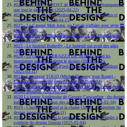
#029 - La LOUIS GHOST de Starck - La chaise transparente
que tout le monde voit (2025-04-22)
#028 - Le vase Shiva de Sottsass : Une fleur, un phallus et
beaucoup de style (2025-04-15)
#027 - Le Canapé Mah Jong, ou l'art de s'affaler avec style 😎
(2025-04-08)
#026 - La lampe Chiara (Mario Bellini) - La nonne éclairée
(2025-04-01)
#025 - Le fauteuil Butterfly - Le fauteuil qui avait des ailes
(2025-03-25)
#024 - Le canapé TERRAZZA DE SEDE. Quand les
montagnes suisses inspirent le design (2025-03-18)
#023 - SNOOPY, le clin d'oeil canin des frères Castiglioni
(2025-03-11)
#022 - Le canapé TOGO (Michel Ducaroy pour Roset) -
L'asticot recroquevillé devenu culte (2025-03-04)
#021 - Charlotte Perriand et le tabouret Méribel, l’essence du
design artisanal. (2025-02-25)
#020 La lampe Anglepoise de George Carwardine : du design
industriel sur les bureaux des architectes 😉 (2025-02-18)
#019 - Charlotte Perriand et la chaise Ombra: l'empreinte du
design japonais (2025-02-11)
#018 - Arne Jacobsen et la lampe AJ : de simple cylindre à
symbole du design Danois (2025-02-04)