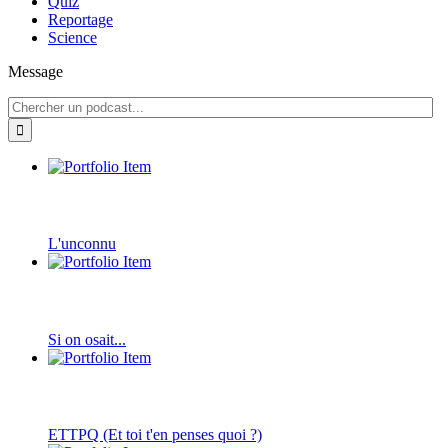
Quiz
Reportage
Science
Message
L'unconnu
Si on osait...
ETTPQ (Et toi t'en penses quoi ?)