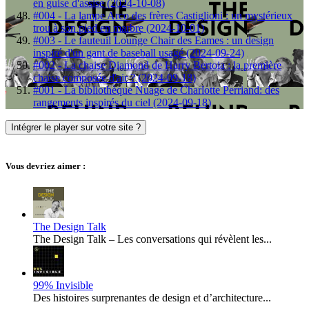
en guise d'assise (2024-10-08)
#004 - La lampe Arco des frères Castiglioni : un mystérieux
trou à son pied en marbre (2024-10-01)
#003 - Le fauteuil Lounge Chair des Eames : un design
inspiré d'un gant de baseball usagé (2024-09-24)
#002 - La chaise Diamond de Harry Bertoia : la première
chaise composée d'air ? (2024-09-18)
#001 - La bibliothèque Nuage de Charlotte Perriand: des
rangements inspirés du ciel (2024-09-18)
Intégrer le player sur votre site ?
Vous devriez aimer :
The Design Talk
The Design Talk – Les conversations qui révèlent les...
99% Invisible
Des histoires surprenantes de design et d’architecture...