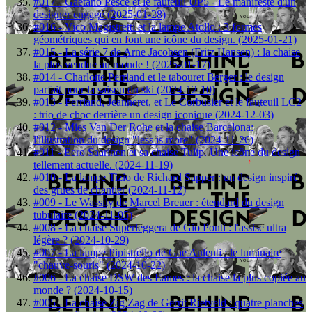
#017 - Gaetano Pesce et le fauteuil UP5 - Le manifeste d'un
designer engagé (2025-01-28)
#016 - Vico Magistretti et la lampe Atollo : 3 formes
géométriques qui en font une icône du design. (2025-01-21)
#015 - La série 7 de Arne Jacobsen (Fritz Hansen) : la chaise
la plus vendue au monde ! (2025-01-17)
#014 - Charlotte Perriand et le tabouret Berger : le design
parfait pour la saison du ski (2024-12-10)
#013 - Perriand, Jeanneret, et Le Corbusier et le fauteuil LC2
: trio de choc derrière un design iconique (2024-12-03)
#012 - Mies Van Der Rohe et la chaise Barcelona:
l'illustration du design "less is more" (2024-11-26)
#011 - Eero Saarinen et sa chaise Tulip. Une icône du design
tellement actuelle. (2024-11-19)
#010 - La lampe Tizio de Richard Sapper : un design inspiré
des grues de chantier (2024-11-12)
#009 - Le Wassily de Marcel Breuer : étendard du design
tubulaire (2024-11-05)
#008 - La chaise Superleggera de Gio Ponti : l'assise ultra
légère ? (2024-10-29)
#007 - La lampe Pipistrello de Gae Aulenti : le luminaire
"chauve-souris" (2024-10-22)
#006 - La chaise DSW des Eames : la chaise la plus copiée au
monde ? (2024-10-15)
#005 - La chaise Zig Zag de Gerrit Rietveld : quatre planches