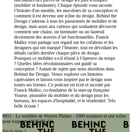
(mobilier et luminaire). Chaque épisode vous raconte
l’histoire d'un meuble, les anecdotes de sa conception et
comment il est devenu une icône du design. Behind the
Design s’adresse à tous les passionnés de mobilier et de
design, mais aussi aux curieux qui souhaitent découvrir
comment une chaise, un luminaire ou un fauteuil
deviennent des œuvres d’art fonctionnelles. Franck
Mallez vous partage son regard sur les créations et les
designers qui ont marqué l’histoire, tout en dévoilant les
détails cachés derrière chaque pièce de design.
Pourquoi ce mobilier a-t-il résisté à l’épreuve du temps
? Quelles idées révolutionnaires ont guidé sa
conception ? Autant de sujets que nous abordons dans
Behind the Design. Venez explorer ces histoires
captivantes et laissez-vous inspirer par le design sous
toutes ses formes. Ce podcast est écrit et raconté par
Franck Mallez, co-fondateur de la start-up française
Yourse, pionnière du mobilier et du design pour les
bureaux, les espaces d'hospitalité, et le résidentiel. Très
belle écoute !
#051 - Le mobilier de Warren Platner - 1000 soudures et une icône
pour toujours (2025-09-23)
Sur la piste 1