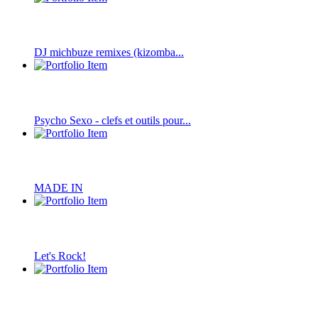
DJ michbuze remixes (kizomba...
Psycho Sexo - clefs et outils pour...
MADE IN
Let's Rock!