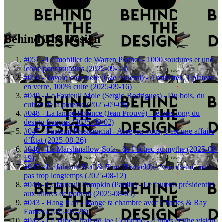
Behind The Design
#051 - Le mobilier de Warren Platner - 1000 soudures et une
icône pour toujours (2025-09-23)
#050 - Tavolo con ruote (Gae Aulenti) - 4 roulettes, 1 plateau
en verre, 100% culte (2025-09-16)
#049 - Le Fauteuil Mole (Sergio Rodrigues) - Du bois, du
cuir et de la paresse (2025-09-09)
#048 - La lampe Potence (Jean Prouvé) - le bras long du
design français (2025-09-02)
#047 - Fauteuil Presidencial - Asseyez-vous, c’est une affaire
d’État (2025-08-26)
#046 - Le Marshmallow Sofa - de l’échec au mythe (2025-08-
19)
#045 - Le fauteuil Red & Blue (Rietveld) - Assieds-toi, mais
pas trop longtemps (2025-08-12)
#044 - Le fauteuil Pumpkin (Paulin) - Le fauteuil présidentiel
aux allures de potiron (2025-08-05)
#043 - Hang it all - Range ta chambre avec Charles & Ray
Eames (2025-07-29)
#042 - Le Tube Chair de Joe Colombo - 4 tubes et une vision