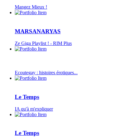
Mangez Mieux !
MARSANARYAS
Ze Giga Playlist ! - RIM Plus
Ecoutegay : histoires érotiques...
Le Temps
IA qu'à m'expliquer
Le Temps