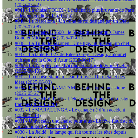
(2025-07-22)
#041 - La chaise TOLIX - La chaise la plus bruyante de Paris
– devenue culte (2025-07-15)
#040 - Le Barcelona - Un trône de roi designé par un Dieu
(2025-07-08)
#039 - Le canapé DS600 - le Snake qui a conquis James
Bond et Mick Jagger (2025-07-01)
#038 - La Tulip de Saarinen - Une tige, un plateau, un chef-
d’œuvre (2025-06-24)
#037 - La table E1027 de Eileen Grey - Design, amour et
trahison sur la Côte d’Azur (2025-06-17)
#036 - La Wiggle chair - L'icône en carton de Frank Gehry
(2025-06-10)
#035 - La chaise Standard Jean Prouvé - Du métal et des
idées (2025-06-03)
#034 - Le tabouret TAM-TAM - Le plastique fantastique
(2025-05-27)
#033 - Serge MOUILLE - L’élégance lumineuse du design
français (2025-05-20)
#032 - Le MARALUNGA - Le canapé né d’un accident
(2025-05-13)
#031 - Universale, une chaise pour tous - Le rêve futuriste de
Joe Colombo (2025-05-06)
#030 - La Jieldé : la lampe qui fait tourner les têtes depuis
1950 (2025-04-29)