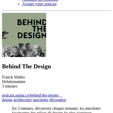
Ajouter votre podcast
Behind The Design
Franck Mallez
Hebdomadaire
3 minutes
podcast.ausha.co/behind-the-design
design
architecture
anecdotes
décoration
En 3 minutes, découvrez chaque semaine, les anecdotes
fascinantes des pièces de design les plus iconiques