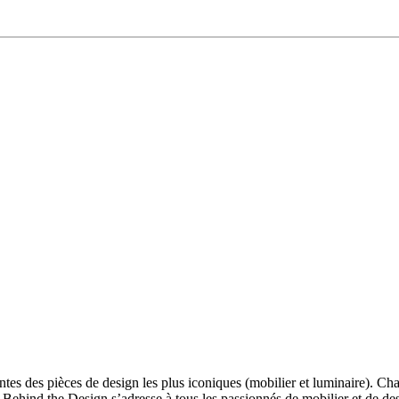
es des pièces de design les plus iconiques (mobilier et luminaire). Cha
 Behind the Design s’adresse à tous les passionnés de mobilier et de d