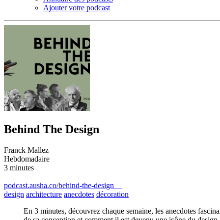
Ajouter votre podcast
Behind The Design
Franck Mallez
Hebdomadaire
3 minutes
podcast.ausha.co/behind-the-design
design
architecture
anecdotes
décoration
En 3 minutes, découvrez chaque semaine, les anecdotes fascinant
de sa conception et comment il est devenu une icône du design.