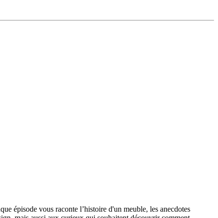
que épisode vous raconte l’histoire d'un meuble, les anecdotes
esign, mais aussi aux curieux qui souhaitent découvrir comment