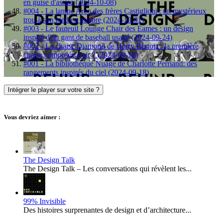
en guise d'assise (2024-10-08)
#004 - La lampe Arco des frères Castiglioni : un mystérieux
trou à son pied en marbre (2024-10-01)
#003 - Le fauteuil Lounge Chair des Eames : un design
inspiré d'un gant de baseball usagé (2024-09-24)
#002 - La chaise Diamond de Harry Bertoia : la première
chaise composée d'air ? (2024-09-18)
#001 - La bibliothèque Nuage de Charlotte Perriand: des
rangements inspirés du ciel (2024-09-18)
Intégrer le player sur votre site ?
Vous devriez aimer :
The Design Talk
The Design Talk – Les conversations qui révèlent les...
99% Invisible
Des histoires surprenantes de design et d’architecture...