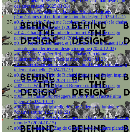
#017 - Gaetano Pesce et le fauteuil UP5 - Le manifeste d'un
designer engagé (2025-01-28)
#016 - Vico Magistretti et la lampe Atollo : 3 formes
géométriques qui en font une icône du design. (2025-01-21)
#015 - La série 7 de Arne Jacobsen (Fritz Hansen) : la chaise
la plus vendue au monde ! (2025-01-17)
#014 - Charlotte Perriand et le tabouret Berger : le design
parfait pour la saison du ski (2024-12-10)
#013 - Perriand, Jeanneret, et Le Corbusier et le fauteuil LC2
: trio de choc derrière un design iconique (2024-12-03)
#012 - Mies Van Der Rohe et la chaise Barcelona:
l'illustration du design "less is more" (2024-11-26)
#011 - Eero Saarinen et sa chaise Tulip. Une icône du design
tellement actuelle. (2024-11-19)
#010 - La lampe Tizio de Richard Sapper : un design inspiré
des grues de chantier (2024-11-12)
#009 - Le Wassily de Marcel Breuer : étendard du design
tubulaire (2024-11-05)
#008 - La chaise Superleggera de Gio Ponti : l'assise ultra
légère ? (2024-10-29)
#007 - La lampe Pipistrello de Gae Aulenti : le luminaire
"chauve-souris" (2024-10-22)
#006 - La chaise DSW des Eames : la chaise la plus copiée au
monde ? (2024-10-15)
#005 - La chaise Zig Zag de Gerrit Rietveld : quatre planches