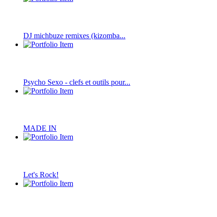
DJ michbuze remixes (kizomba...
Psycho Sexo - clefs et outils pour...
MADE IN
Let's Rock!