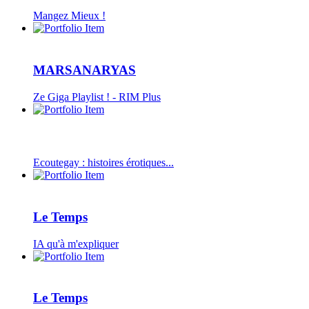
Mangez Mieux !
MARSANARYAS
Ze Giga Playlist ! - RIM Plus
Ecoutegay : histoires érotiques...
Le Temps
IA qu'à m'expliquer
Le Temps