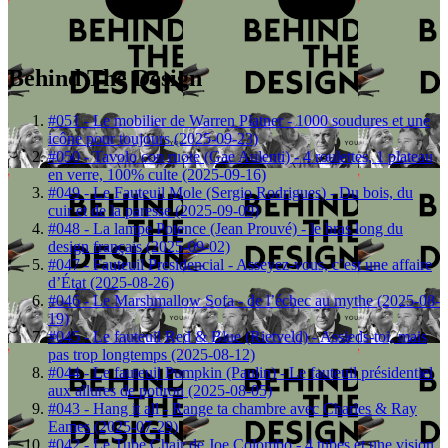
Behind The Design
#051 - Le mobilier de Warren Platner - 1000 soudures et une
icône pour toujours (2025-09-23)
#050 - Tavolo con ruote (Gae Aulenti) - 4 roulettes, 1 plateau
en verre, 100% culte (2025-09-16)
#049 - Le Fauteuil Mole (Sergio Rodrigues) - Du bois, du
cuir et de la paresse (2025-09-09)
#048 - La lampe Potence (Jean Prouvé) - le bras long du
design français (2025-09-02)
#047 - Fauteuil Presidencial - Asseyez-vous, c’est une affaire
d’État (2025-08-26)
#046 - Le Marshmallow Sofa - de l’échec au mythe (2025-08-
19)
#045 - Le fauteuil Red & Blue (Rietveld) - Assieds-toi, mais
pas trop longtemps (2025-08-12)
#044 - Le fauteuil Pumpkin (Paulin) - Le fauteuil présidentiel
aux allures de potiron (2025-08-05)
#043 - Hang it all - Range ta chambre avec Charles & Ray
Eames (2025-07-29)
#042 - Le Tube Chair de Joe Colombo - 4 tubes et une vision