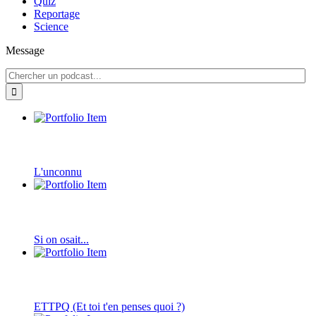
Quiz
Reportage
Science
Message
L'unconnu
Si on osait...
ETTPQ (Et toi t'en penses quoi ?)