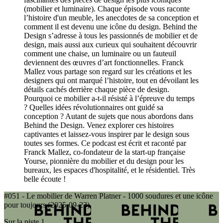
(mobilier et luminaire). Chaque épisode vous raconte
l’histoire d'un meuble, les anecdotes de sa conception et
comment il est devenu une icône du design. Behind the
Design s’adresse à tous les passionnés de mobilier et de
design, mais aussi aux curieux qui souhaitent découvrir
comment une chaise, un luminaire ou un fauteuil
deviennent des œuvres d’art fonctionnelles. Franck
Mallez vous partage son regard sur les créations et les
designers qui ont marqué l’histoire, tout en dévoilant les
détails cachés derrière chaque pièce de design.
Pourquoi ce mobilier a-t-il résisté à l’épreuve du temps
? Quelles idées révolutionnaires ont guidé sa
conception ? Autant de sujets que nous abordons dans
Behind the Design. Venez explorer ces histoires
captivantes et laissez-vous inspirer par le design sous
toutes ses formes. Ce podcast est écrit et raconté par
Franck Mallez, co-fondateur de la start-up française
Yourse, pionnière du mobilier et du design pour les
bureaux, les espaces d'hospitalité, et le résidentiel. Très
belle écoute !
#051 - Le mobilier de Warren Platner - 1000 soudures et une icône
pour toujours (2025-09-23)
Sur la piste 1