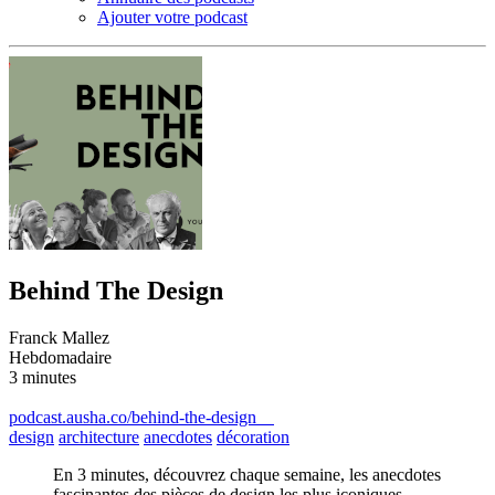
Ajouter votre podcast
Behind The Design
Franck Mallez
Hebdomadaire
3 minutes
podcast.ausha.co/behind-the-design
design
architecture
anecdotes
décoration
En 3 minutes, découvrez chaque semaine, les anecdotes
fascinantes des pièces de design les plus iconiques