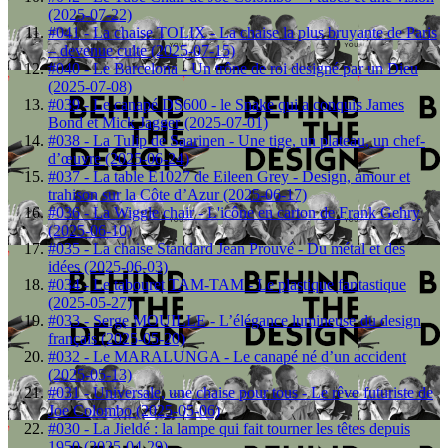
(2025-07-22)
#041 - La chaise TOLIX - La chaise la plus bruyante de Paris
– devenue culte (2025-07-15)
#040 - Le Barcelona - Un trône de roi designé par un Dieu
(2025-07-08)
#039 - Le canapé DS600 - le Snake qui a conquis James
Bond et Mick Jagger (2025-07-01)
#038 - La Tulip de Saarinen - Une tige, un plateau, un chef-
d’œuvre (2025-06-24)
#037 - La table E1027 de Eileen Grey - Design, amour et
trahison sur la Côte d’Azur (2025-06-17)
#036 - La Wiggle chair - L'icône en carton de Frank Gehry
(2025-06-10)
#035 - La chaise Standard Jean Prouvé - Du métal et des
idées (2025-06-03)
#034 - Le tabouret TAM-TAM - Le plastique fantastique
(2025-05-27)
#033 - Serge MOUILLE - L’élégance lumineuse du design
français (2025-05-20)
#032 - Le MARALUNGA - Le canapé né d’un accident
(2025-05-13)
#031 - Universale, une chaise pour tous - Le rêve futuriste de
Joe Colombo (2025-05-06)
#030 - La Jieldé : la lampe qui fait tourner les têtes depuis
1950 (2025-04-29)