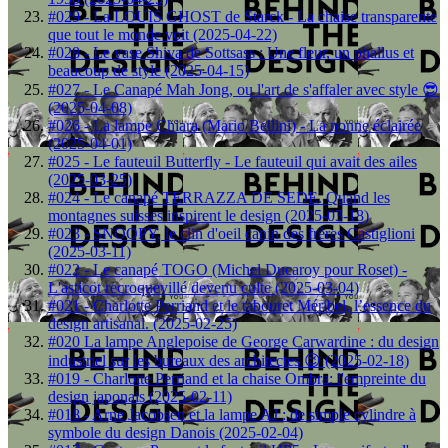
#029 - La LOUIS GHOST de Starck - La chaise transparente
que tout le monde voit (2025-04-22)
#028 - Le vase Shiva de Sottsass : Une fleur, un phallus et
beaucoup de style (2025-04-15)
#027 - Le Canapé Mah Jong, ou l'art de s'affaler avec style 😎
(2025-04-08)
#026 - La lampe Chiara (Mario Bellini) - La nonne éclairée
(2025-04-01)
#025 - Le fauteuil Butterfly - Le fauteuil qui avait des ailes
(2025-03-25)
#024 - Le canapé TERRAZZA DE SEDE. Quand les
montagnes suisses inspirent le design (2025-03-18)
#023 - SNOOPY, le clin d'oeil canin des frères Castiglioni
(2025-03-11)
#022 - Le canapé TOGO (Michel Ducaroy pour Roset) -
L'asticot recroquevillé devenu culte (2025-03-04)
#021 - Charlotte Perriand et le tabouret Méribel, l’essence du
design artisanal. (2025-02-25)
#020 La lampe Anglepoise de George Carwardine : du design
industriel sur les bureaux des architectes 😉 (2025-02-18)
#019 - Charlotte Perriand et la chaise Ombra: l'empreinte du
design japonais (2025-02-11)
#018 - Arne Jacobsen et la lampe AJ : de simple cylindre à
symbole du design Danois (2025-02-04)