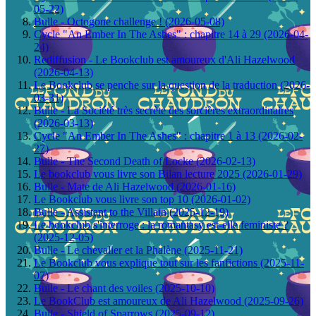
05-22)
Bulle - Octogone challenge ! (2026-05-08)
Cycle "An Ember In The Ashes" : chapitre 14 à 29 (2026-04-
24)
Rediffusion - Le Bookclub est amoureux d'Ali Hazelwood
(2026-04-13)
Le Bookclub se penche sur la question de la traduction (2026-
03-31)
Bulle - La Société très secrète des sorcières extraordinaires
(2026-03-13)
Cycle "An Ember In The Ashes" : chapitre 1 à 13 (2026-02-
27)
Bulle - The Second Death of Locke (2026-02-13)
Le bookclub vous livre son Bilan lecture 2025 (2026-01-29)
Bulle - Mate de Ali Hazelwood (2026-01-16)
Le Bookclub vous livre son top 10 (2026-01-02)
Bulle - Assistant to the Villain (2025-12-19)
Le bookclub s'interroge : la romantasy est-elle feministe ?
(2025-12-05)
Bulle - Le chevalier et la Phalène (2025-11-21)
Le Bookclub vous explique tout sur les fanfictions (2025-11-
07)
Bulle - Le chant des voiles (2025-10-10)
Le BookClub est amoureux de Ali Hazelwood (2025-09-26)
Bulle - Shield of Sparrows (2025-09-12)