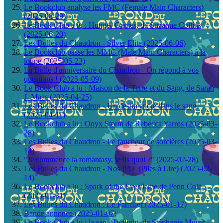
Le Bookclub analyse les FMC (Female Main Characters)
(2025-08-29)
Le Book Club a lu : Hunger Games, de Suzanne Collins
(2025-06-20)
Les Bulles du Chaudron - Silver Elite (2025-06-06)
Le Bookclub passe les MMC (Male Main Characters) à la
loupe (2025-05-23)
La Bulle d'anniversaire du Chaudron - On répond à vos
questions ! (2025-05-09)
Le Book Club a lu : Maison de la Terre et du Sang, de Sarah
J. Maas (2025-04-25)
Les Bulles du Chaudron - Un destin encré dans le sang
(2025-04-11)
Le Bookclub a lu : Onyx Storm de Rebecca Yarros (2025-03-
28)
Les Bulles du Chaudron - Le faucheur de sorcières (2025-03-
14)
"Je commence la romantasy, je lis quoi ?" (2025-02-28)
Les Bulles du Chaudron - Nos PAL (Piles à Lire) (2025-02-
14)
Le Bookclub a lu : Spark of the Everflame de Penn Cole
(2025-01-31)
Les Bulles du Chaudron : Le Familier (2025-01-17)
Bande annonce (2025-01-07)
Le Book Club a lu : la saga Twilight, de Stéphanie Meyer