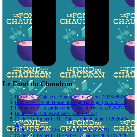
Le Fond du Chaudron
Hors-Série - Cabale de Sandrine Goeyvaerts (2026-08-06)
Hors-Série - Ninth House de Leigh Bardugo (2026-07-30)
Le bookclub a regardé - et lu - Heated Rivalry (2026-07-17)
Bulle - Nos lectures estivales (2026-07-03)
Cycle "An Ember In The Ashes" : fin du tome 1 (2026-06-
26)
Bulle - Nos Piles à Lire du Solstice (2026-06-05)
Cycle "An Ember In The Ashes" : chapitres 30 à 44 (2026-