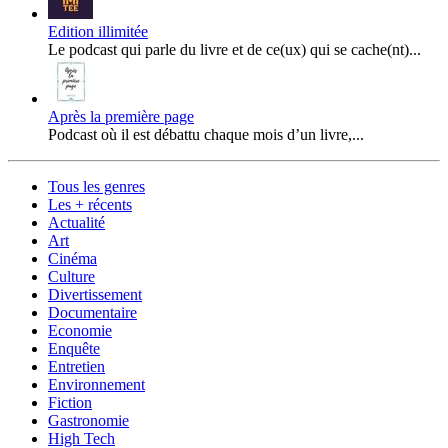
Edition illimitée
Le podcast qui parle du livre et de ce(ux) qui se cache(nt)...
Après la première page
Podcast où il est débattu chaque mois d’un livre,...
Tous les genres
Les + récents
Actualité
Art
Cinéma
Culture
Divertissement
Documentaire
Economie
Enquête
Entretien
Environnement
Fiction
Gastronomie
High Tech