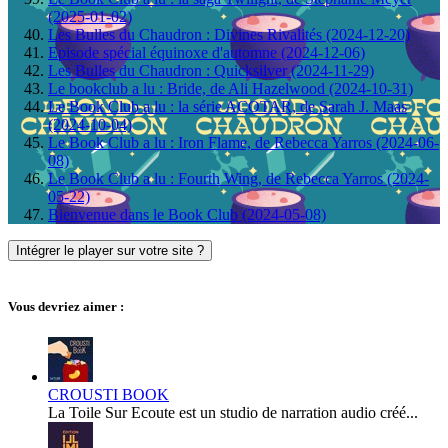
(2025-01-02)
Les Bulles du Chaudron : Divines Rivalités (2024-12-20)
Episode spécial équinoxe d'automne (2024-12-06)
Les Bulles du Chaudron : Quicksilver (2024-11-29)
Le bookclub a lu : Bride, de Ali Hazelwood (2024-10-31)
Le Book Club a lu : la série ACOTAR, de Sarah J. Maas
(2024-10-04)
Le Book Club a lu : Iron Flame, de Rebecca Yarros (2024-06-
08)
Le Book Club a lu : Fourth Wing, de Rebecca Yarros (2024-
05-22)
Bienvenue dans le Book Club (2024-05-08)
Intégrer le player sur votre site ?
Vous devriez aimer :
CROUSTI BOOK
La Toile Sur Ecoute est un studio de narration audio créé...