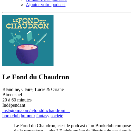
Ajouter votre podcast
Le Fond du Chaudron
Blandine, Claire, Lucie & Oriane
Bimensuel
20 à 60 minutes
Indépendant
instagram.com/lefondduchaudron/
bookclub
humour
fantasy
société
Le Fond du Chaudron, c'est le podcast d'un Bookclub composé de
de la romantasy… aka LE phénomène de librairie de ces dernière