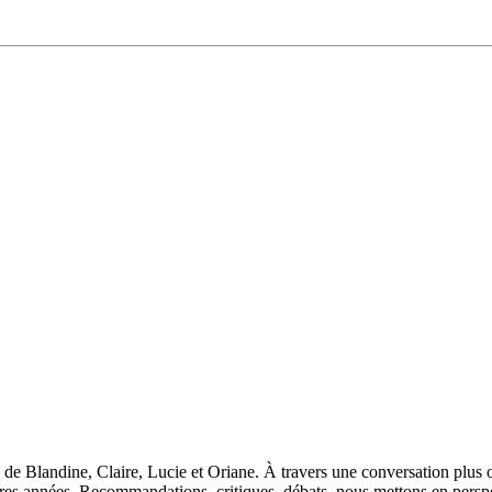
 Blandine, Claire, Lucie et Oriane. À travers une conversation plus ou
s années. Recommandations, critiques, débats, nous mettons en perspect