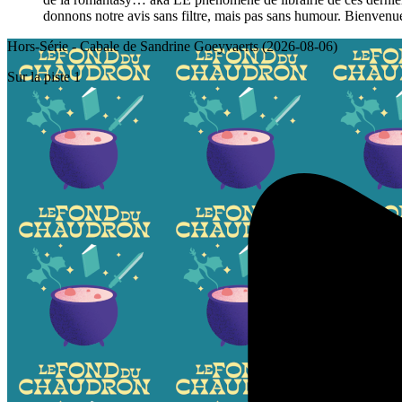
donnons notre avis sans filtre, mais pas sans humour. Bienvenu
Hors-Série - Cabale de Sandrine Goeyvaerts (2026-08-06)
Sur la piste 1