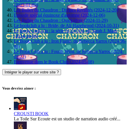
(2025-01-02)
Les Bulles du Chaudron : Divines Rivalités (2024-12-20)
Episode spécial équinoxe d'automne (2024-12-06)
Les Bulles du Chaudron : Quicksilver (2024-11-29)
Le bookclub a lu : Bride, de Ali Hazelwood (2024-10-31)
Le Book Club a lu : la série ACOTAR, de Sarah J. Maas
(2024-10-04)
Le Book Club a lu : Iron Flame, de Rebecca Yarros (2024-06-
08)
Le Book Club a lu : Fourth Wing, de Rebecca Yarros (2024-
05-22)
Bienvenue dans le Book Club (2024-05-08)
Intégrer le player sur votre site ?
Vous devriez aimer :
CROUSTI BOOK
La Toile Sur Ecoute est un studio de narration audio créé...