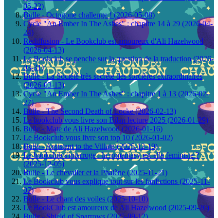
05-22)
Bulle - Octogone challenge ! (2026-05-08)
Cycle "An Ember In The Ashes" : chapitre 14 à 29 (2026-04-
24)
Rediffusion - Le Bookclub est amoureux d'Ali Hazelwood
(2026-04-13)
Le Bookclub se penche sur la question de la traduction (2026-
03-31)
Bulle - La Société très secrète des sorcières extraordinaires
(2026-03-13)
Cycle "An Ember In The Ashes" : chapitre 1 à 13 (2026-02-
27)
Bulle - The Second Death of Locke (2026-02-13)
Le bookclub vous livre son Bilan lecture 2025 (2026-01-29)
Bulle - Mate de Ali Hazelwood (2026-01-16)
Le Bookclub vous livre son top 10 (2026-01-02)
Bulle - Assistant to the Villain (2025-12-19)
Le bookclub s'interroge : la romantasy est-elle feministe ?
(2025-12-05)
Bulle - Le chevalier et la Phalène (2025-11-21)
Le Bookclub vous explique tout sur les fanfictions (2025-11-
07)
Bulle - Le chant des voiles (2025-10-10)
Le BookClub est amoureux de Ali Hazelwood (2025-09-26)
Bulle - Shield of Sparrows (2025-09-12)