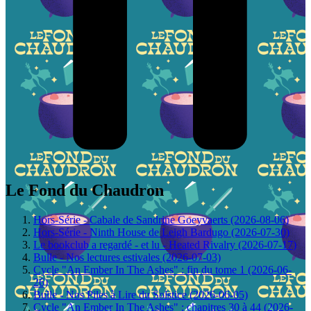
Le Fond du Chaudron
Hors-Série - Cabale de Sandrine Goeyvaerts (2026-08-06)
Hors-Série - Ninth House de Leigh Bardugo (2026-07-30)
Le bookclub a regardé - et lu - Heated Rivalry (2026-07-17)
Bulle - Nos lectures estivales (2026-07-03)
Cycle "An Ember In The Ashes" : fin du tome 1 (2026-06-
26)
Bulle - Nos Piles à Lire du Solstice (2026-06-05)
Cycle "An Ember In The Ashes" : chapitres 30 à 44 (2026-