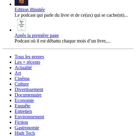
Edition illimitée
Le podcast qui parle du livre et de ce(ux) qui se cache(nt)...
Après la première page
Podcast où il est débattu chaque mois d’un livre,...
Tous les genres
Les + récents
Actualité
Art
Cinéma
Culture
Divertissement
Documentaire
Economie
Enquête
Entretien
Environnement
Fiction
Gastronomie
High Tech