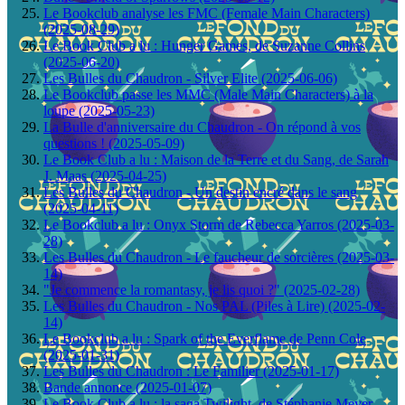
Le Bookclub analyse les FMC (Female Main Characters)
(2025-08-29)
Le Book Club a lu : Hunger Games, de Suzanne Collins
(2025-06-20)
Les Bulles du Chaudron - Silver Elite (2025-06-06)
Le Bookclub passe les MMC (Male Main Characters) à la
loupe (2025-05-23)
La Bulle d'anniversaire du Chaudron - On répond à vos
questions ! (2025-05-09)
Le Book Club a lu : Maison de la Terre et du Sang, de Sarah
J. Maas (2025-04-25)
Les Bulles du Chaudron - Un destin encré dans le sang
(2025-04-11)
Le Bookclub a lu : Onyx Storm de Rebecca Yarros (2025-03-
28)
Les Bulles du Chaudron - Le faucheur de sorcières (2025-03-
14)
"Je commence la romantasy, je lis quoi ?" (2025-02-28)
Les Bulles du Chaudron - Nos PAL (Piles à Lire) (2025-02-
14)
Le Bookclub a lu : Spark of the Everflame de Penn Cole
(2025-01-31)
Les Bulles du Chaudron : Le Familier (2025-01-17)
Bande annonce (2025-01-07)
Le Book Club a lu : la saga Twilight, de Stéphanie Meyer