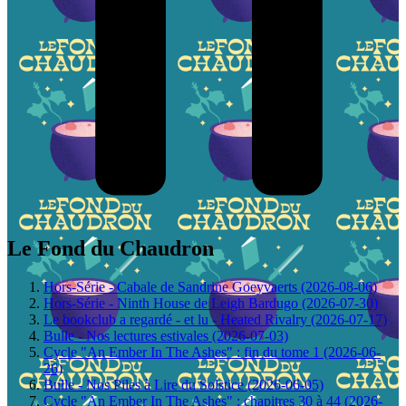
Le Fond du Chaudron
Hors-Série - Cabale de Sandrine Goeyvaerts (2026-08-06)
Hors-Série - Ninth House de Leigh Bardugo (2026-07-30)
Le bookclub a regardé - et lu - Heated Rivalry (2026-07-17)
Bulle - Nos lectures estivales (2026-07-03)
Cycle "An Ember In The Ashes" : fin du tome 1 (2026-06-
26)
Bulle - Nos Piles à Lire du Solstice (2026-06-05)
Cycle "An Ember In The Ashes" : chapitres 30 à 44 (2026-