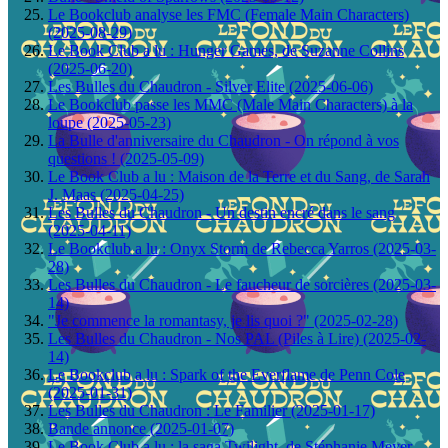
Le Bookclub analyse les FMC (Female Main Characters)
(2025-08-29)
Le Book Club a lu : Hunger Games, de Suzanne Collins
(2025-06-20)
Les Bulles du Chaudron - Silver Elite (2025-06-06)
Le Bookclub passe les MMC (Male Main Characters) à la
loupe (2025-05-23)
La Bulle d'anniversaire du Chaudron - On répond à vos
questions ! (2025-05-09)
Le Book Club a lu : Maison de la Terre et du Sang, de Sarah
J. Maas (2025-04-25)
Les Bulles du Chaudron - Un destin encré dans le sang
(2025-04-11)
Le Bookclub a lu : Onyx Storm de Rebecca Yarros (2025-03-
28)
Les Bulles du Chaudron - Le faucheur de sorcières (2025-03-
14)
"Je commence la romantasy, je lis quoi ?" (2025-02-28)
Les Bulles du Chaudron - Nos PAL (Piles à Lire) (2025-02-
14)
Le Bookclub a lu : Spark of the Everflame de Penn Cole
(2025-01-31)
Les Bulles du Chaudron : Le Familier (2025-01-17)
Bande annonce (2025-01-07)
Le Book Club a lu : la saga Twilight, de Stéphanie Meyer