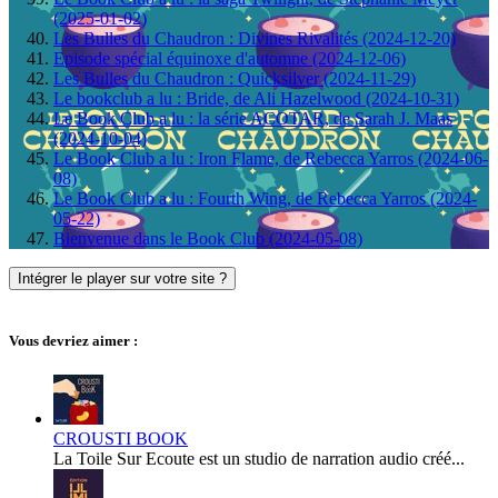
(2025-01-02)
Les Bulles du Chaudron : Divines Rivalités (2024-12-20)
Episode spécial équinoxe d'automne (2024-12-06)
Les Bulles du Chaudron : Quicksilver (2024-11-29)
Le bookclub a lu : Bride, de Ali Hazelwood (2024-10-31)
Le Book Club a lu : la série ACOTAR, de Sarah J. Maas
(2024-10-04)
Le Book Club a lu : Iron Flame, de Rebecca Yarros (2024-06-
08)
Le Book Club a lu : Fourth Wing, de Rebecca Yarros (2024-
05-22)
Bienvenue dans le Book Club (2024-05-08)
Intégrer le player sur votre site ?
Vous devriez aimer :
CROUSTI BOOK
La Toile Sur Ecoute est un studio de narration audio créé...