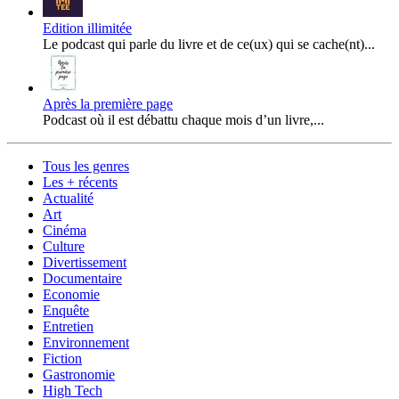
Edition illimitée
Le podcast qui parle du livre et de ce(ux) qui se cache(nt)...
Après la première page
Podcast où il est débattu chaque mois d’un livre,...
Tous les genres
Les + récents
Actualité
Art
Cinéma
Culture
Divertissement
Documentaire
Economie
Enquête
Entretien
Environnement
Fiction
Gastronomie
High Tech