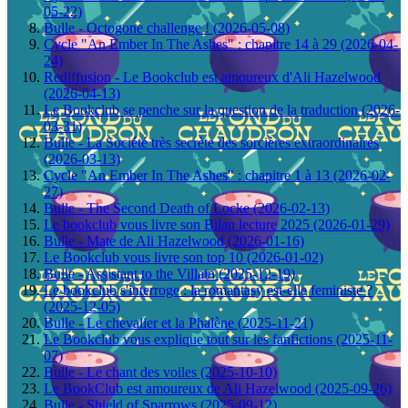
05-22)
Bulle - Octogone challenge ! (2026-05-08)
Cycle "An Ember In The Ashes" : chapitre 14 à 29 (2026-04-
24)
Rediffusion - Le Bookclub est amoureux d'Ali Hazelwood
(2026-04-13)
Le Bookclub se penche sur la question de la traduction (2026-
03-31)
Bulle - La Société très secrète des sorcières extraordinaires
(2026-03-13)
Cycle "An Ember In The Ashes" : chapitre 1 à 13 (2026-02-
27)
Bulle - The Second Death of Locke (2026-02-13)
Le bookclub vous livre son Bilan lecture 2025 (2026-01-29)
Bulle - Mate de Ali Hazelwood (2026-01-16)
Le Bookclub vous livre son top 10 (2026-01-02)
Bulle - Assistant to the Villain (2025-12-19)
Le bookclub s'interroge : la romantasy est-elle feministe ?
(2025-12-05)
Bulle - Le chevalier et la Phalène (2025-11-21)
Le Bookclub vous explique tout sur les fanfictions (2025-11-
07)
Bulle - Le chant des voiles (2025-10-10)
Le BookClub est amoureux de Ali Hazelwood (2025-09-26)
Bulle - Shield of Sparrows (2025-09-12)