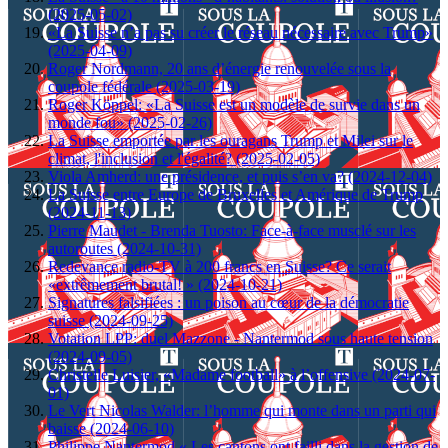
(2025-05-02)
«La Suisse n’a pas su créer le réseau nécessaire avec Trump»
(2025-04-09)
Roger Nordmann, 20 ans d’énergie renouvelée sous la
coupole fédérale (2025-03-19)
Roger Köppel: «La Suisse est un modèle de survie dans un
monde fou» (2025-02-26)
La Suisse emportée par les ouragans Trump et Milei sur le
climat, l'inclusion et l'égalité? (2025-02-05)
Viola Amherd: une présidence, et puis s’en va? (2024-12-04)
La Suisse entre Europe de Bruxelles et Amérique de Trump
(2024-11-13)
Pierre Maudet - Brenda Tuosto: Face-à-face musclé sur les
autoroutes (2024-10-31)
Redevance radio-TV à 200 francs en Suisse? Ce serait
«extrêmement brutal! » (2024-10-21)
Signatures falsifiées : un poison au cœur de la démocratie
suisse (2024-09-25)
Votation LPP: duel Mazzone - Nantermod sous haute tension
(2024-09-05)
Christelle Luisier, «Madame football» à l’offensive (2024-07-
01)
Le Vert Nicolas Walder: l’homme qui monte dans un parti qui
baisse (2024-06-10)
Philippe Nantermod « Les cantons ont failli dans la gestion de