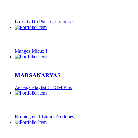
La Voix Du Plaisir - Hypnose...
Mangez Mieux !
MARSANARYAS
Ze Giga Playlist ! - RIM Plus
Ecoutegay : histoires érotiques...