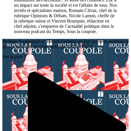
un impact sur toute la société et est l'affaire de tous. Nos
invités et spécialistes maison, Romain Clivaz, chef de la
rubrique Opinions & Débats, Nicole Lamon, cheffe de
la rubrique suisse et Vincent Bourquin, rédacteur en
chef adjoint, s’emparent de l’actualité politique dans le
nouveau podcast du Temps, Sous la coupole.
Philippe Nantermod vs. Benoît Gaillard: un état des lieux politique à
quinze mois des élections fédérales (2026-07-07)
Sur la piste 1