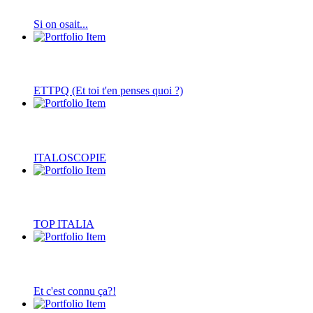
Si on osait...
ETTPQ (Et toi t'en penses quoi ?)
ITALOSCOPIE
TOP ITALIA
Et c'est connu ça?!