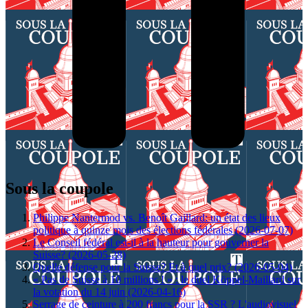
Sous la coupole
Philippe Nantermod vs. Benoît Gaillard: un état des lieux
politique à quinze mois des élections fédérales (2026-07-07)
Le Conseil fédéral est-il à la hauteur pour gouverner la
Suisse? (2026-05-28)
Quelle défense pour la Suisse? Et à quel prix? (2026-05-04)
« Pas de Suisse à 10 millions ! » : le duel Köppel-Maillard sur
la votation du 14 juin (2026-04-16)
Serrage de ceinture à 200 francs pour la SSR ? L'audiovisuel