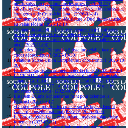
public suisse en question dans les urnes (2026-02-17)
Guy Parmelin: « La Suisse sera là pour les victimes suisses et
étrangères » de Crans-Montana ! (2026-01-14)
Comment va la Suisse à mi-législature ? Duel droite-gauche
au Palais fédéral (2025-12-18)
Giuliano da Empoli : «La Suisse dépasse en général assez
brillamment ses crises existentielles et d'identité» (2025-11-27)
Nouvel impôt sur les successions: solidarité ou balle dans le
pied? (2025-11-06)
Forum des 100 du Temps: La Suisse inoxydable face aux
chocs géopolitiques? (2025-10-30)
Relations Suisse-Union Européenne : choc frontal ! (2025-10-
20)
La Suisse fragilisée: comment éviter la chute ? (2025-09-29)
La CICAD face à un «raz-de-marée» d’antisémitisme selon
Johanne Gurfinkiel, son secrétaire général (2025-09-18)
Ignazio Cassis « L'UE est un peu plus prévisible que les
nouveaux Etats-Unis» (2025-08-26)
Elisabeth Baume-Schneider au front pour défendre le
français! (2025-06-12)
«On peut aussi montrer les crocs!» sur les loyers: Benoît
Gaillard, conseiller national (PS/VD) (2025-06-05)
Le Conseil fédéral veut économiser... mais son plan divise
fortement (2025-05-12)
La Suisse «à 10 millions» d’habitants: solution ou illusion?