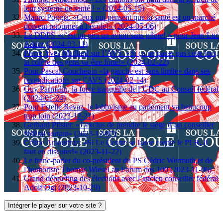
leur système de santé ! » (2024-05-15)
Mauro Poggia: «Ceux qui pensent que la santé est un marché
doivent retourner à l’école!» (2024-05-06)
Le DDPS «c’est un peu un avion sans pilote! » pour Jean-Luc
Addor (2024-03-11)
Pierre-Yves Maillard sur l’AVS: «Si ça ne passe pas cette fois,
la colère des gens va être forte!» (2024-02-22)
Pour Pascal Couchepin «la gauche est sans limite» dans ses
revendications sur l’AVS (2024-02-14)
Guy Parmelin, la force tranquille de l’UDC au Conseil fédéral
(2024-01-24)
Pour Estelle Revaz, le lobbyisme au parlement va beaucoup
trop loin (2023-12-21)
Gerhard Pfister: «J’exclus de prendre le siège d’un conseiller
fédéral sortant» (2023-12-07)
Céline Amaudruz: «Si Le Centre se lance contre le PLR, il
faut en discuter!» (2023-11-22)
Le franc-parler du co-président du PS Cédric Wermuth et de
l’humoriste Thomas Wiesel au Forum des 100 (2023-11-06)
Grand débriefing des élections avec l’ancien conseiller fédéral
Adolf Ogi (2023-10-29)
Intégrer le player sur votre site ?