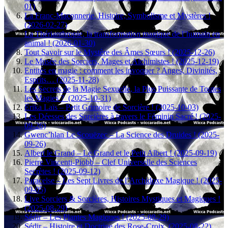
01)
La Franc-Maçonnerie, Histoire, Symbolisme et Mystères !
(2026-02-27)
La Thérianthropie, la transformation magique de l’humain en
animal ! (2026-01-30)
Tout Savoir sur le Mystère des Âmes Sœurs ! (2025-12-26)
Le Musée des Sorciers, Mages et Alchimistes ! (2025-12-19)
Entités en magie : comment les invoquer ? Anges, Divinités,
Esprits… (2025-11-28)
Les Secrets de la Magie Sexuelle, la Plus Puissante de Toutes
les Magies ? (2025-10-31)
Erika Laïs – Petit Grimoire de Sorcière ! (2025-10-03)
Les Déesses des Sorcières à travers le Féminin Sacré ! (2025-
09-26)
Gwenc’hlan Le Scouëzec – La Science des Druides ! (2025-
09-26)
Albert le Grand – Le Grand et le Petit Albert ! (2025-09-19)
Pierre Vincenti-Piobb – Clef Universelle des Sciences
Secrètes ! (2025-09-12)
Paracelse – Les Sept Livres de l’Archidoxe Magique ! (2025-
09-05)
Live Sorciers & Sorcières, Histoires Mystiques et Magiques !
(2025-08-29)
Sédir – Les Plantes Magiques ! (2025-08-29)
Sédir – Histoire et Doctrine des Rose-Croix. (2025-08-22)