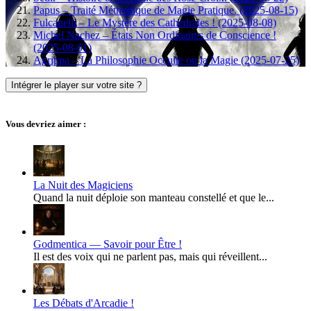
Papus – Traité Méthodique de Magie Pratique. (2025-08-15)
Fulcanelli – Le Mystère des Cathédrales ! (2025-08-08)
Michel Nachez – États Non Ordinaires de Conscience !
(2025-08-01)
Agrippa – La Philosophie Occulte ou la Magie (2025-07-25)
Intégrer le player sur votre site ?
Vous devriez aimer :
La Nuit des Magiciens
Quand la nuit déploie son manteau constellé et que le...
Godmentica — Savoir pour Être !
Il est des voix qui ne parlent pas, mais qui réveillent...
Les Débats d'Arcadie !