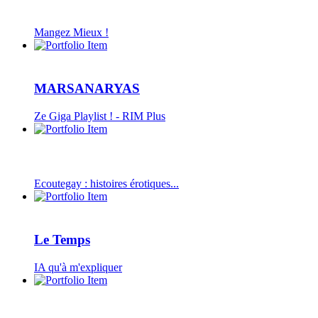
Mangez Mieux !
MARSANARYAS
Ze Giga Playlist ! - RIM Plus
Ecoutegay : histoires érotiques...
Le Temps
IA qu'à m'expliquer