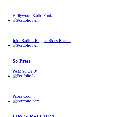
Hollywood Radio Funk
Joint Radio - Reggae Blues Rock...
So Press
PAM 93°39’0”
Papas Cool
LIEGE BELGIUM