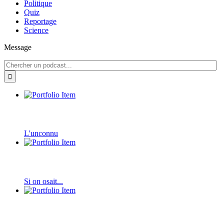
Politique
Quiz
Reportage
Science
Message
L'unconnu
Si on osait...