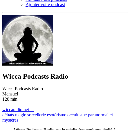
Ajouter votre podcast
Wicca Podcasts Radio
Wicca Podcasts Radio
Mensuel
120 min
wiccaradio.net
débats
magie
sorcellerie
esotérisme
occultisme
paranormal
et
mystères
Wicca Podcasts Radio est le média francophone dédié à