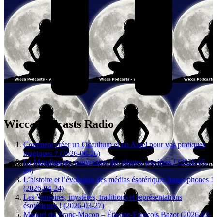
Wicca Podcasts Radio
Comment créer un Occultum et un Autel pour vos pratiques
magiques ? (2026-06-26)
La Mandragore, souveraine des plantes sorcières ! (2026-05-
29)
L’histoire et l’évolution des médias ésotériques francophones !
(2026-04-24)
Les Vampires, mystères, traditions et représentations
ésotériques ! (2026-03-27)
Manuel du Franc-Maçon – Étienne-François Bazot (2026-03-