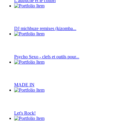
L'autruche et le colibri
DJ michbuze remixes (kizomba...
Psycho Sexo - clefs et outils pour...
MADE IN
Let's Rock!