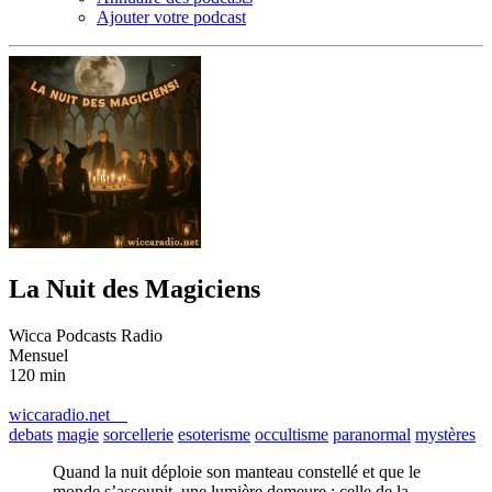
Ajouter votre podcast
La Nuit des Magiciens
Wicca Podcasts Radio
Mensuel
120 min
wiccaradio.net
debats
magie
sorcellerie
esoterisme
occultisme
paranormal
mystères
Quand la nuit déploie son manteau constellé et que le
monde s’assoupit, une lumière demeure : celle de la