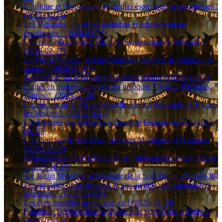
L’histoire et l’évolution des médias ésotériques francophones !
(2026-04-24)
Les Vampires, mystères, traditions et représentations
ésotériques ! (2026-03-27)
La Franc-Maçonnerie, Histoire, Symbolisme et Mystères !
(2026-02-27)
La Thérianthropie, la transformation magique de l’humain en
animal ! (2026-01-30)
Tout Savoir sur le Mystère des Âmes Sœurs ! (2025-12-26)
Entités en magie : comment les invoquer ? Anges, Divinités,
Esprits… (2025-11-28)
Les Secrets de la Magie Sexuelle, la Plus Puissante de Toutes
les Magies ? (2025-10-31)
Les Déesses des Sorcières à travers le Féminin Sacré ! (2025-
09-26)
Live Sorciers & Sorcières, Histoires Mystiques et Magiques !
(2025-08-29)
Communiquer avec les Entités par l’Intermédiaire des Oracles
! (2025-06-27)
Le Jardin Mystique et Magique de la Sorcière ! (2025-05-30)
Les mystères de la vie après la vie, au-delà, réincarnation, et
ascension… (2025-04-25)
Les états modifiés de conscience ! (2025-03-28)
Comment Débuter dans la Magie et la Sorcellerie – Partie 2
(2025-03-14)