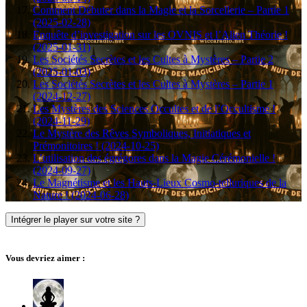
Comment Débuter dans la Magie et la Sorcellerie – Partie 1
(2025-02-28)
Enquête d’investigation sur les OVNIS et l’Alien Théorie !
(2025-01-31)
Les Sociétés Secrètes et les Cultes à Mystères – Partie 2
(2025-01-03)
Les Sociétés Secrètes et les Cultes à Mystères – Partie 1
(2024-12-27)
Les Mystères des Sciences Occultes et de l’Occultisme !
(2024-11-29)
Le Mystère des Rêves Symboliques, Initiatiques et
Prémonitoires ! (2024-10-25)
L’utilisation des égrégores dans la Magie Cérémonielle !
(2024-09-27)
Le Magnétisme et les Hauts-Lieux Cosmo-telluriques de la
Nature ! (2024-06-28)
Intégrer le player sur votre site ?
Vous devriez aimer :