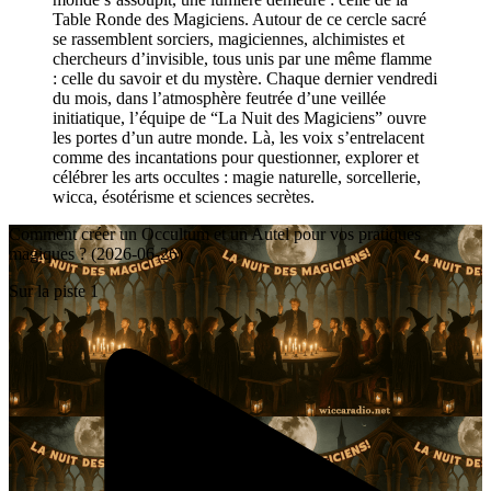
Table Ronde des Magiciens. Autour de ce cercle sacré
se rassemblent sorciers, magiciennes, alchimistes et
chercheurs d’invisible, tous unis par une même flamme
: celle du savoir et du mystère. Chaque dernier vendredi
du mois, dans l’atmosphère feutrée d’une veillée
initiatique, l’équipe de “La Nuit des Magiciens” ouvre
les portes d’un autre monde. Là, les voix s’entrelacent
comme des incantations pour questionner, explorer et
célébrer les arts occultes : magie naturelle, sorcellerie,
wicca, ésotérisme et sciences secrètes.
Comment créer un Occultum et un Autel pour vos pratiques
magiques ? (2026-06-26)
Sur la piste 1