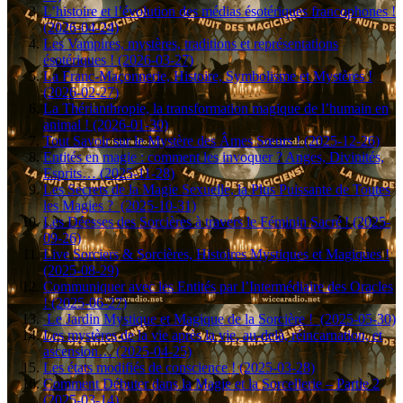
L’histoire et l’évolution des médias ésotériques francophones !
(2026-04-24)
Les Vampires, mystères, traditions et représentations
ésotériques ! (2026-03-27)
La Franc-Maçonnerie, Histoire, Symbolisme et Mystères !
(2026-02-27)
La Thérianthropie, la transformation magique de l’humain en
animal ! (2026-01-30)
Tout Savoir sur le Mystère des Âmes Sœurs ! (2025-12-26)
Entités en magie : comment les invoquer ? Anges, Divinités,
Esprits… (2025-11-28)
Les Secrets de la Magie Sexuelle, la Plus Puissante de Toutes
les Magies ? (2025-10-31)
Les Déesses des Sorcières à travers le Féminin Sacré ! (2025-
09-26)
Live Sorciers & Sorcières, Histoires Mystiques et Magiques !
(2025-08-29)
Communiquer avec les Entités par l’Intermédiaire des Oracles
! (2025-06-27)
Le Jardin Mystique et Magique de la Sorcière ! (2025-05-30)
Les mystères de la vie après la vie, au-delà, réincarnation, et
ascension… (2025-04-25)
Les états modifiés de conscience ! (2025-03-28)
Comment Débuter dans la Magie et la Sorcellerie – Partie 2
(2025-03-14)