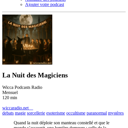
Ajouter votre podcast
La Nuit des Magiciens
Wicca Podcasts Radio
Mensuel
120 min
wiccaradio.net
debats
magie
sorcellerie
esoterisme
occultisme
paranormal
mystères
Quand la nuit déploie son manteau constellé et que le
monde s’assoupit, une lumière demeure : celle de la