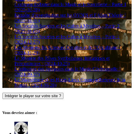
Comment Débuter dans la Magie et la Sorcellerie – Partie 1
(2025-02-28)
Enquête d’investigation sur les OVNIS et l’Alien Théorie !
(2025-01-31)
Les Sociétés Secrètes et les Cultes à Mystères – Partie 2
(2025-01-03)
Les Sociétés Secrètes et les Cultes à Mystères – Partie 1
(2024-12-27)
Les Mystères des Sciences Occultes et de l’Occultisme !
(2024-11-29)
Le Mystère des Rêves Symboliques, Initiatiques et
Prémonitoires ! (2024-10-25)
L’utilisation des égrégores dans la Magie Cérémonielle !
(2024-09-27)
Le Magnétisme et les Hauts-Lieux Cosmo-telluriques de la
Nature ! (2024-06-28)
Intégrer le player sur votre site ?
Vous devriez aimer :