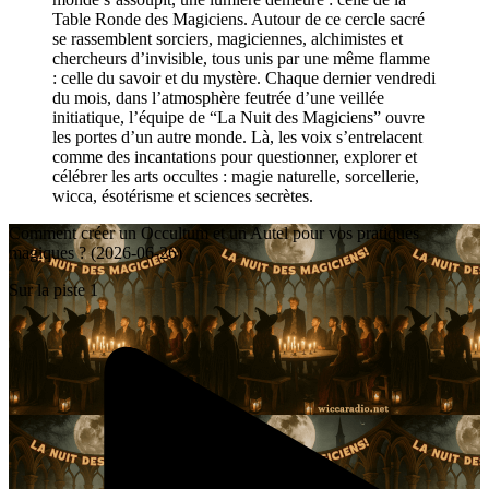
Table Ronde des Magiciens. Autour de ce cercle sacré
se rassemblent sorciers, magiciennes, alchimistes et
chercheurs d’invisible, tous unis par une même flamme
: celle du savoir et du mystère. Chaque dernier vendredi
du mois, dans l’atmosphère feutrée d’une veillée
initiatique, l’équipe de “La Nuit des Magiciens” ouvre
les portes d’un autre monde. Là, les voix s’entrelacent
comme des incantations pour questionner, explorer et
célébrer les arts occultes : magie naturelle, sorcellerie,
wicca, ésotérisme et sciences secrètes.
Comment créer un Occultum et un Autel pour vos pratiques
magiques ? (2026-06-26)
Sur la piste 1