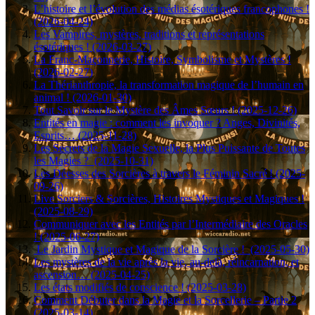
L’histoire et l’évolution des médias ésotériques francophones !
(2026-04-24)
Les Vampires, mystères, traditions et représentations
ésotériques ! (2026-03-27)
La Franc-Maçonnerie, Histoire, Symbolisme et Mystères !
(2026-02-27)
La Thérianthropie, la transformation magique de l’humain en
animal ! (2026-01-30)
Tout Savoir sur le Mystère des Âmes Sœurs ! (2025-12-26)
Entités en magie : comment les invoquer ? Anges, Divinités,
Esprits… (2025-11-28)
Les Secrets de la Magie Sexuelle, la Plus Puissante de Toutes
les Magies ? (2025-10-31)
Les Déesses des Sorcières à travers le Féminin Sacré ! (2025-
09-26)
Live Sorciers & Sorcières, Histoires Mystiques et Magiques !
(2025-08-29)
Communiquer avec les Entités par l’Intermédiaire des Oracles
! (2025-06-27)
Le Jardin Mystique et Magique de la Sorcière ! (2025-05-30)
Les mystères de la vie après la vie, au-delà, réincarnation, et
ascension… (2025-04-25)
Les états modifiés de conscience ! (2025-03-28)
Comment Débuter dans la Magie et la Sorcellerie – Partie 2
(2025-03-14)