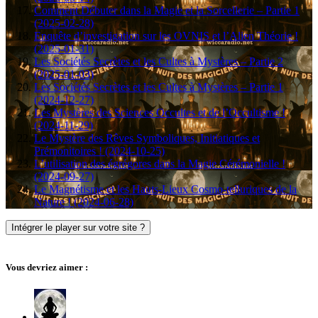
Comment Débuter dans la Magie et la Sorcellerie – Partie 1
(2025-02-28)
Enquête d’investigation sur les OVNIS et l’Alien Théorie !
(2025-01-31)
Les Sociétés Secrètes et les Cultes à Mystères – Partie 2
(2025-01-03)
Les Sociétés Secrètes et les Cultes à Mystères – Partie 1
(2024-12-27)
Les Mystères des Sciences Occultes et de l’Occultisme !
(2024-11-29)
Le Mystère des Rêves Symboliques, Initiatiques et
Prémonitoires ! (2024-10-25)
L’utilisation des égrégores dans la Magie Cérémonielle !
(2024-09-27)
Le Magnétisme et les Hauts-Lieux Cosmo-telluriques de la
Nature ! (2024-06-28)
Intégrer le player sur votre site ?
Vous devriez aimer :