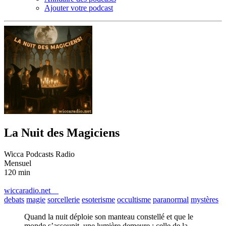
Ajouter votre podcast
La Nuit des Magiciens
Wicca Podcasts Radio
Mensuel
120 min
wiccaradio.net
debats
magie
sorcellerie
esoterisme
occultisme
paranormal
mystères
Quand la nuit déploie son manteau constellé et que le
monde s’assoupit, une lumière demeure : celle de la