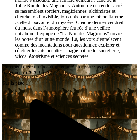
Table Ronde des Magiciens. Autour de ce cercle sacré
se rassemblent sorciers, magiciennes, alchimistes et
chercheurs d’invisible, tous unis par une même flamme
: celle du savoir et du mystère. Chaque dernier vendredi
du mois, dans l’atmosphère feutrée d’une veillée
initiatique, l’équipe de “La Nuit des Magiciens” ouvre
les portes d’un autre monde. Là, les voix s’entrelacent
comme des incantations pour questionner, explorer et
célébrer les arts occultes : magie naturelle, sorcellerie,
wicca, ésotérisme et sciences secrètes.
Comment créer un Occultum et un Autel pour vos pratiques
magiques ? (2026-06-26)
Sur la piste 1