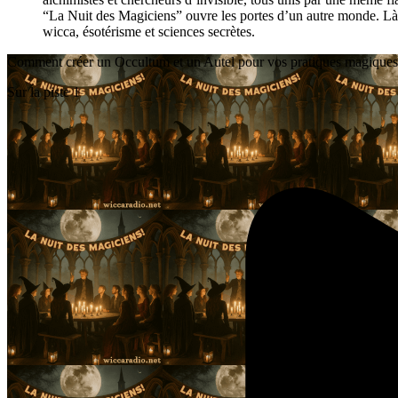
“La Nuit des Magiciens” ouvre les portes d’un autre monde. Là, l
wicca, ésotérisme et sciences secrètes.
Comment créer un Occultum et un Autel pour vos pratiques magiques
Sur la piste 1