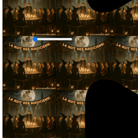
Audio seek bar
0:00
2:30:58