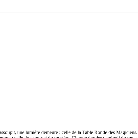
assoupit, une lumière demeure : celle de la Table Ronde des Magiciens. 
amme : celle du savoir et du mystère. Chaque dernier vendredi du mois, 