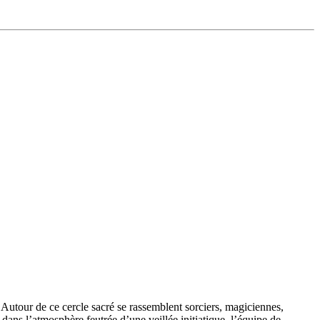
Autour de ce cercle sacré se rassemblent sorciers, magiciennes,
dans l’atmosphère feutrée d’une veillée initiatique, l’équipe de