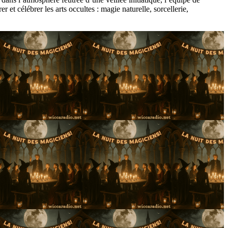
t célébrer les arts occultes : magie naturelle, sorcellerie,