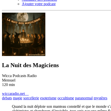
Ajouter votre podcast
La Nuit des Magiciens
Wicca Podcasts Radio
Mensuel
120 min
wiccaradio.net
debats
magie
sorcellerie
esoterisme
occultisme
paranormal
mystères
Quand la nuit déploie son manteau constellé et que le monde s’
alchimistes et chercheurs d’invisible, tous unis par une même fl