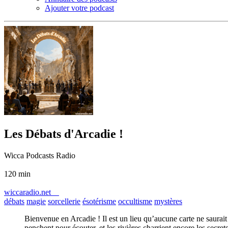
Ajouter votre podcast
Les Débats d'Arcadie !
Wicca Podcasts Radio
120 min
wiccaradio.net
débats
magie
sorcellerie
ésotérisme
occultisme
mystères
Bienvenue en Arcadie ! Il est un lieu qu’aucune carte ne saurait
penchent pour écouter, et les rivières charrient encore les sec