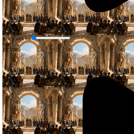
Audio seek bar
0:00
2:17:01