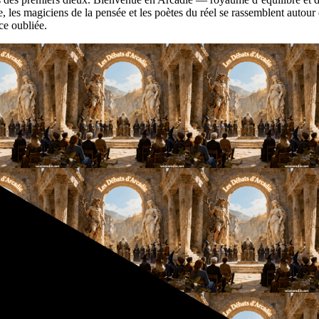
les magiciens de la pensée et les poètes du réel se rassemblent autour d
nce oubliée.