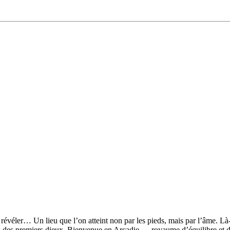
 révéler… Un lieu que l’on atteint non par les pieds, mais par l’âme. Là-
rets des premiers dieux. Bienvenue en Arcadie — royaume d’équilibre et d