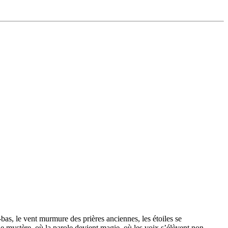
bas, le vent murmure des prières anciennes, les étoiles se
e mystère, où la parole devient magie, où les voix s’élèvent non