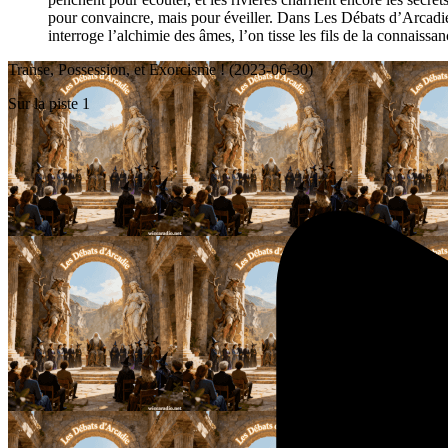
pour convaincre, mais pour éveiller. Dans Les Débats d’Arcadie, 
interroge l’alchimie des âmes, l’on tisse les fils de la connaissa
Transe, Possession, et Exorcisme ! (2023-06-30)
Sur la piste 1