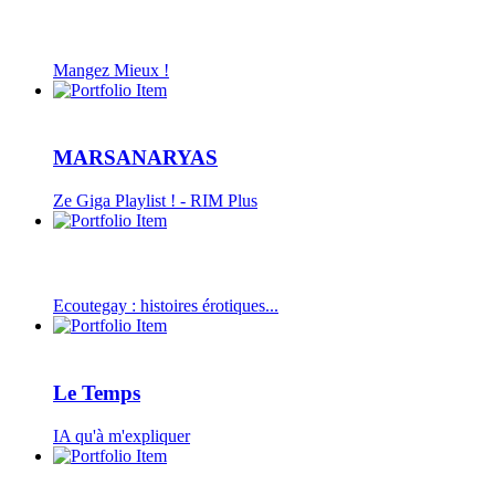
Mangez Mieux !
MARSANARYAS
Ze Giga Playlist ! - RIM Plus
Ecoutegay : histoires érotiques...
Le Temps
IA qu'à m'expliquer