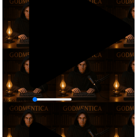
Audio seek bar
0:00
1:28:50