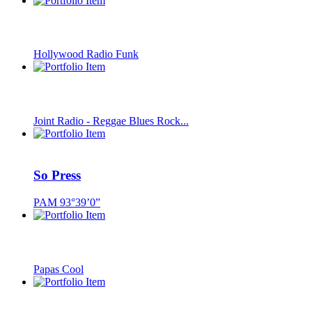
Hollywood Radio Funk
Joint Radio - Reggae Blues Rock...
So Press
PAM 93°39’0”
Papas Cool