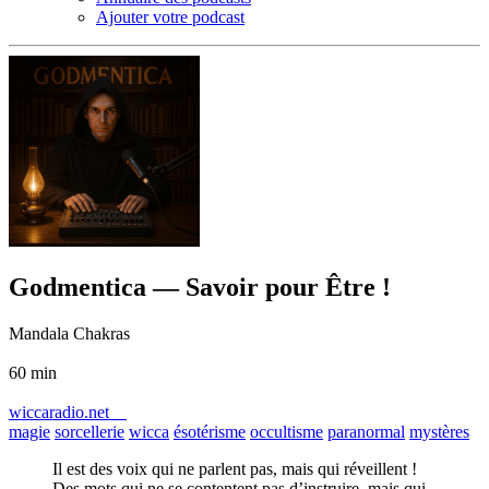
Ajouter votre podcast
Godmentica — Savoir pour Être !
Mandala Chakras
60 min
wiccaradio.net
magie
sorcellerie
wicca
ésotérisme
occultisme
paranormal
mystères
Il est des voix qui ne parlent pas, mais qui réveillent !
Des mots qui ne se contentent pas d’instruire, mais qui