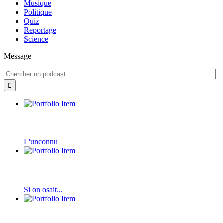
Musique
Politique
Quiz
Reportage
Science
Message
L'unconnu
Si on osait...