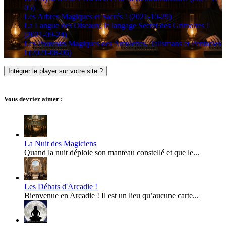
05)
Les Arbres Magiques et Sacrés ! (2021-10-29)
La Langue des Oiseaux, le langage Secret des Grimoires !
(2021-09-24)
Les Pouvoirs Magiques des Amulettes, Talismans et Pentacles
! (2021-08-06)
Intégrer le player sur votre site ?
Vous devriez aimer :
La Nuit des Magiciens
Quand la nuit déploie son manteau constellé et que le...
Les Débats d'Arcadie !
Bienvenue en Arcadie ! Il est un lieu qu’aucune carte...