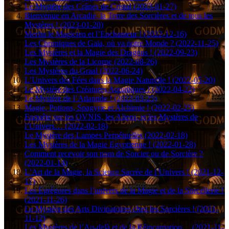
Le Mystère des Crânes de Cristal (2023-01-27)
Bienvenue en Arcadie, la Terre des Sorcières et de tous les
Mystères ! (2023-01-20)
Merlin le Magicien et l’Enchanteur ! (2022-12-16)
Les Chroniques de Gaïa, où va notre Monde ? (2022-11-25)
Les Mystères et la Magie des Dragons ! (2022-09-23)
Les Mystères de la Licorne (2022-08-26)
Les Mystères du Graal (2022-06-24)
L’Univers des Fées dans la Magie Naturelle ! (2022-05-20)
Le Mystère des Créatures Aquatiques ! (2022-04-22)
Le Mystère de l’Atlantide ! (2022-03-25)
Magie, Potions, Spagyrie et Alchimie ! (2022-02-25)
Enquête sur les OVNIS, les Aliens, et les Mystères de
l’Univers… (2022-02-18)
Le Mystère des Lampes Perpétuelles (2022-02-18)
Les Mystères de la Magie Egyptienne ! (2022-01-28)
Comment recevoir son nom de Sorcier ou de Sorcière ?
(2022-01-14)
L’Art de la Magie, la Science Sacrée de l’Univers ! (2021-12-
17)
Les Egrégores dans l’univers de la Magie et de la Sorcellerie !
(2021-11-26)
Le Mystère des Arts Divinatoires chez les Sorcières ! (2021-
11-12)
Les Mystères de l’Au-delà et de la Réincarnation… (2021-11-