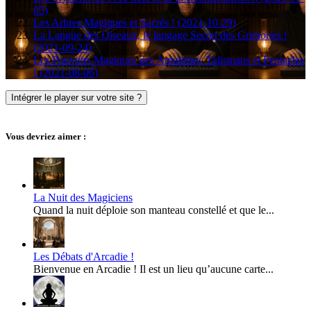
05)
Les Arbres Magiques et Sacrés ! (2021-10-29)
La Langue des Oiseaux, le langage Secret des Grimoires !
(2021-09-24)
Les Pouvoirs Magiques des Amulettes, Talismans et Pentacles
! (2021-08-06)
Intégrer le player sur votre site ?
Vous devriez aimer :
La Nuit des Magiciens
Quand la nuit déploie son manteau constellé et que le...
Les Débats d'Arcadie !
Bienvenue en Arcadie ! Il est un lieu qu’aucune carte...