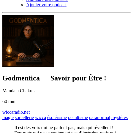
Ajouter votre podcast
Godmentica — Savoir pour Être !
Mandala Chakras
60 min
wiccaradio.net
magie
sorcellerie
wicca
ésotérisme
occultisme
paranormal
mystères
Il est des voix qui ne parlent pas, mais qui réveillent !
Des mots qui ne se contentent pas d’instruire, mais qui