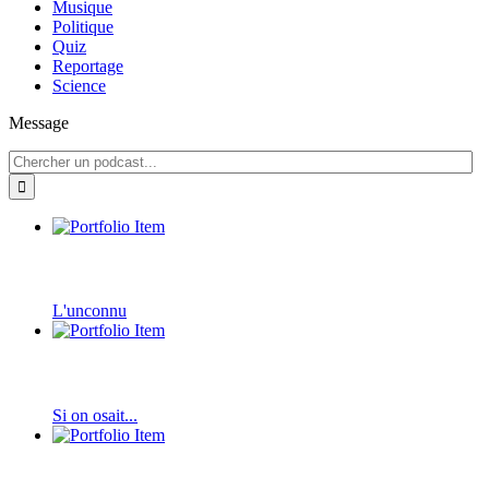
Musique
Politique
Quiz
Reportage
Science
Message
L'unconnu
Si on osait...