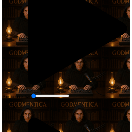
Audio seek bar
0:00
1:28:50