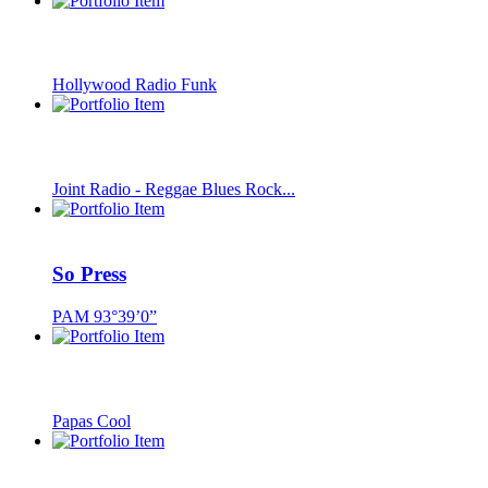
Hollywood Radio Funk
Joint Radio - Reggae Blues Rock...
So Press
PAM 93°39’0”
Papas Cool