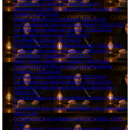
Le Mystère des Crânes de Cristal (2023-01-27)
Bienvenue en Arcadie, la Terre des Sorcières et de tous les
Mystères ! (2023-01-20)
Merlin le Magicien et l’Enchanteur ! (2022-12-16)
Les Chroniques de Gaïa, où va notre Monde ? (2022-11-25)
Les Mystères et la Magie des Dragons ! (2022-09-23)
Les Mystères de la Licorne (2022-08-26)
Les Mystères du Graal (2022-06-24)
L’Univers des Fées dans la Magie Naturelle ! (2022-05-20)
Le Mystère des Créatures Aquatiques ! (2022-04-22)
Le Mystère de l’Atlantide ! (2022-03-25)
Magie, Potions, Spagyrie et Alchimie ! (2022-02-25)
Enquête sur les OVNIS, les Aliens, et les Mystères de
l’Univers… (2022-02-18)
Le Mystère des Lampes Perpétuelles (2022-02-18)
Les Mystères de la Magie Egyptienne ! (2022-01-28)
Comment recevoir son nom de Sorcier ou de Sorcière ?
(2022-01-14)
L’Art de la Magie, la Science Sacrée de l’Univers ! (2021-12-
17)
Les Egrégores dans l’univers de la Magie et de la Sorcellerie !
(2021-11-26)
Le Mystère des Arts Divinatoires chez les Sorcières ! (2021-
11-12)
Les Mystères de l’Au-delà et de la Réincarnation… (2021-11-