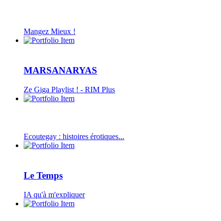
Mangez Mieux !
MARSANARYAS
Ze Giga Playlist ! - RIM Plus
Ecoutegay : histoires érotiques...
Le Temps
IA qu'à m'expliquer