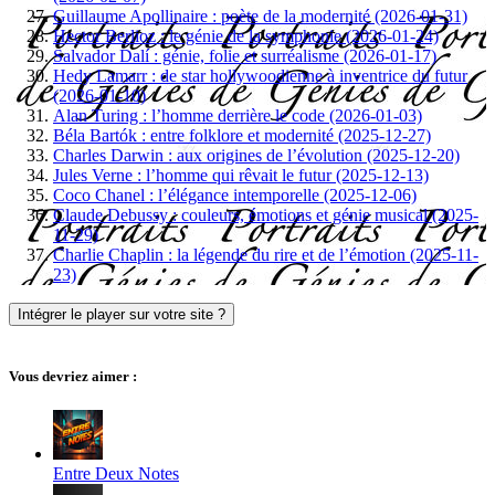
Guillaume Apollinaire : poète de la modernité (2026-01-31)
Hector Berlioz : le génie de la symphonie (2026-01-24)
Salvador Dalí : génie, folie et surréalisme (2026-01-17)
Hedy Lamarr : de star hollywoodienne à inventrice du futur
(2026-01-10)
Alan Turing : l’homme derrière le code (2026-01-03)
Béla Bartók : entre folklore et modernité (2025-12-27)
Charles Darwin : aux origines de l’évolution (2025-12-20)
Jules Verne : l’homme qui rêvait le futur (2025-12-13)
Coco Chanel : l’élégance intemporelle (2025-12-06)
Claude Debussy : couleurs, émotions et génie musical (2025-
11-29)
Charlie Chaplin : la légende du rire et de l’émotion (2025-11-
23)
Intégrer le player sur votre site ?
Vous devriez aimer :
Entre Deux Notes