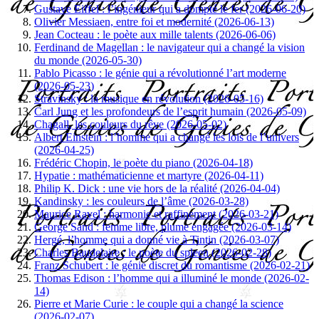
Gustave Eiffel : l’ingénieur qui a dompté le fer (2026-06-20)
Olivier Messiaen, entre foi et modernité (2026-06-13)
Jean Cocteau : le poète aux mille talents (2026-06-06)
Ferdinand de Magellan : le navigateur qui a changé la vision
du monde (2026-05-30)
Pablo Picasso : le génie qui a révolutionné l’art moderne
(2026-05-23)
Stravinsky : la musique en révolution (2026-05-16)
Carl Jung et les profondeurs de l’esprit humain (2026-05-09)
Chagall, les couleurs du rêve (2026-05-02)
Albert Einstein : l’homme qui a changé les lois de l’univers
(2026-04-25)
Frédéric Chopin, le poète du piano (2026-04-18)
Hypatie : mathématicienne et martyre (2026-04-11)
Philip K. Dick : une vie hors de la réalité (2026-04-04)
Kandinsky : les couleurs de l’âme (2026-03-28)
Maurice Ravel : harmonie et raffinement (2026-03-21)
George Sand : femme libre, plume engagée (2026-03-14)
Hergé, l’homme qui a donné vie à Tintin (2026-03-07)
Charles Baudelaire : le poète du spleen (2026-02-28)
Franz Schubert : le génie discret du romantisme (2026-02-21)
Thomas Edison : l’homme qui a illuminé le monde (2026-02-
14)
Pierre et Marie Curie : le couple qui a changé la science
(2026-02-07)