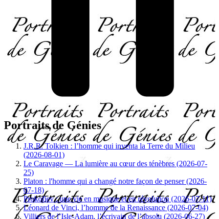
Portraits de Génies
J.R.R. Tolkien : l’homme qui inventa la Terre du Milieu
(2026-08-01)
Le Caravage — La lumière au cœur des ténèbres (2026-07-
25)
Platon : l'homme qui a changé notre façon de penser (2026-
07-18)
Prokofiev : une vie en musique et en révolution (2026-07-11)
Léonard de Vinci, l’homme de la Renaissance (2026-07-04)
Villiers de l’Isle-Adam, l’écrivain de l’absolu (2026-06-27)