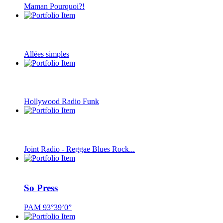
Maman Pourquoi?!
Allées simples
Hollywood Radio Funk
Joint Radio - Reggae Blues Rock...
So Press
PAM 93°39’0”