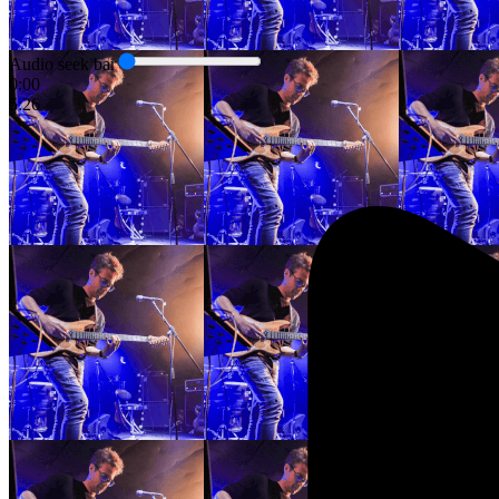
Audio seek bar
0:00
5:26