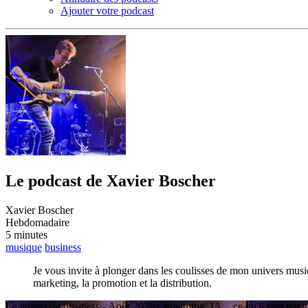
Ajouter votre podcast
Le podcast de Xavier Boscher
Xavier Boscher
Hebdomadaire
5 minutes
musique
business
Je vous invite à plonger dans les coulisses de mon univers musi
marketing, la promotion et la distribution.
Le tempo du business - Août 2026 : streaming, IA... ce qu'il faut reten