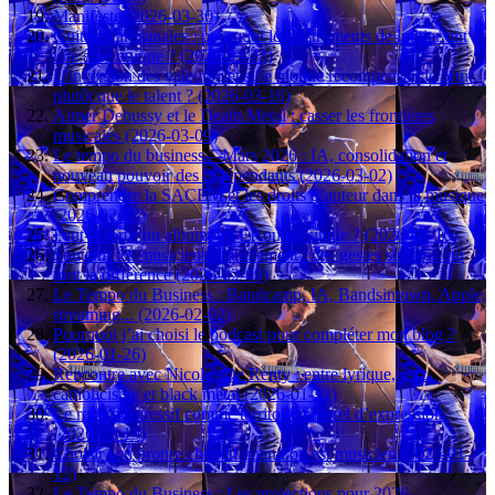
Manifeste (2026-03-30)
Guitares artisanales : pourquoi les instruments de luthier ont
une âme unique ? (2026-03-23)
L’inversion des valeurs : et si le monde récompensait le bruit
plutôt que le talent ? (2026-03-16)
Aimer Debussy et le Death Metal : casser les frontières
musicales (2026-03-09)
Le tempo du business – Mars 2026 : IA, consolidation et
nouveau pouvoir des indépendants (2026-03-02)
Comprendre la SACEM et les droits d’auteur dans la musique
(2026-02-23)
Faut-il sortir un album, un EP ou un single ? (2026-02-16)
Soutenir les musiciens gratuitement : des gestes simples qui
font la différence (2026-02-09)
Le Tempo du Business : Bandcamp, IA, Bandsintown, Apple,
streaming... (2026-02-02)
Pourquoi j’ai choisi le podcast pour compléter mon blog ?
(2026-01-26)
Rencontre avec Nicolas De Renty : entre lyrique, jazz,
catholicisme et black metal (2026-01-22)
Le rock progressif comme territoire naturel d’expression
(2026-01-19)
Choisir son propre chemin quand on est musicien (2026-01-
12)
Le Tempo du Business : Les projections pour 2026