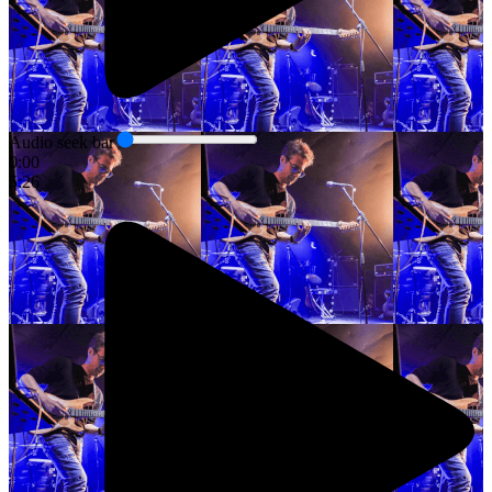
Audio seek bar
0:00
5:26