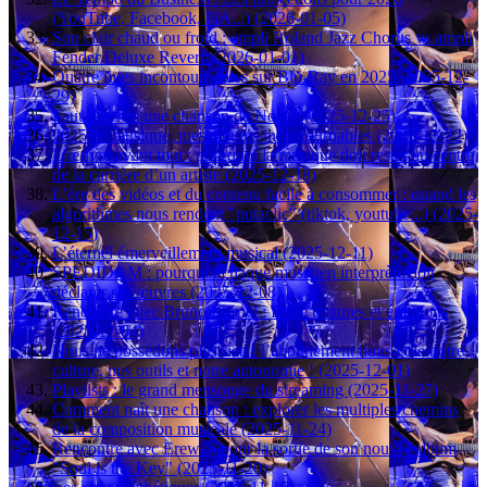
(YouTube, Facebook, l'IA...) (2026-01-05)
Son clair chaud ou froid : ampli Roland Jazz Chorus vs ampli
Fender Deluxe Reverb (2026-01-01)
Quatre lives incontournables sur Blu-Ray en 2025 (2025-12-
29)
Faut-il écrire une chanson de Noël ? (2025-12-25)
2025 en musique, mes albums incontournables (2025-12-22)
L’œuvre avant tout : pourquoi la musique doit rester au centre
de la carrière d’un artiste (2025-12-18)
L’ère des vidéos et du contenu facile à consommer : quand les
algorithmes nous rendent "putaclic" (tiktok, youtube...) (2025-
12-15)
L’éternel émerveillement musical (2025-12-11)
SPEDIDAM : pourquoi chaque musicien interprète doit
déclarer ses œuvres (2025-12-08)
Rencontre avec Bruno Karnel : Entre textures et émotions
(2025-12-04)
Nous ne possédons plus rien : l’abonnement nous vole notre
culture, nos outils et notre autonomie ! (2025-12-01)
Playlists : le grand mensonge du streaming (2025-11-27)
Comment naît une chanson : explorer les multiples chemins
de la composition musicale (2025-11-24)
Rencontre avec Erewän pour la sortie de son nouvel album
"Soul is the Key" (2025-11-20)