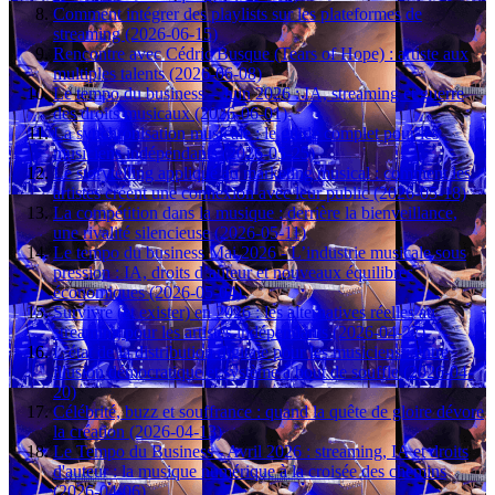
Comment intégrer des playlists sur les plateformes de
streaming (2026-06-15)
Rencontre avec Cédric Busque (Tears of Hope) : artiste aux
multiples talents (2026-06-08)
Le tempo du business – Juin 2026 : IA, streaming et guerre
des droits musicaux (2026-06-01)
La synchronisation musicale : le guide complet pour les
musiciens indépendants (2026-05-25)
Le storytelling appliqué au marketing musical : comment les
artistes créent une connexion avec leur public (2026-05-18)
La compétition dans la musique : derrière la bienveillance,
une rivalité silencieuse (2026-05-11)
Le tempo du business Mai 2026 - L’industrie musicale sous
pression : IA, droits d’auteur et nouveaux équilibres
économiques (2026-05-04)
Survivre (et exister) en 2026 : les alternatives réelles au
streaming pour les artistes indépendants (2026-04-27)
L’état de la distribution digitale pour les musiciens : entre
illusion démocratique et système à bout de souffle (2026-04-
20)
Célébrité, buzz et souffrance : quand la quête de gloire dévore
la création (2026-04-13)
Le Tempo du Business - Avril 2026 : streaming, IA et droits
d'auteur : la musique numérique à la croisée des chemins
(2026-04-06)