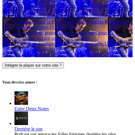
Les chocs esthétiques (2025-11-17)
L'IA dans la musique : promesse artistique ou péril social ?
(2025-11-13)
Le talent suffit-il pour réussir ? (2025-11-10)
Universal Music et Udio : quand l’IA bouscule les droits des
artistes-interprètes (2025-11-06)
Les sociétés de gestion collective françaises pour les
musiciens : qui fait quoi ? (2025-11-03)
Distribution musicale : à quoi servent les codes UPC/EAN et
ISRC ? (2025-10-31)
Qu'avons nous fait de Michael Jackson ? (2025-10-31)
Intégrer le player sur votre site ?
Vous devriez aimer :
Entre Deux Notes
Derrière le son
Podcast qui retrace les folles histoires derrière les plus...