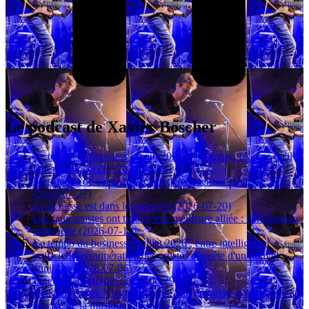
Le podcast de Xavier Boscher
Le tempo du business - Août 2026 : streaming, IA... ce qu'il
faut retenir cet été (2026-08-03)
Mes coups de coeur musicaux de ce premier semestre 2026
(2026-07-27)
La richesse est dans les oeuvres (2026-07-20)
Les faux artistes ont trouvé leur meilleure alliée : l'intelligence
artificielle (2026-07-13)
Le tempo du business - Juillet 2026 : entre intelligence
artificielle, rémunération des artistes et quête d'un nouvel
équilibre (2026-07-06)
L'oeuvre avant tout (2026-06-29)
Rencontre avec Victor Lafuente : un guitariste d’exception au
service de la musique (2026-06-22)