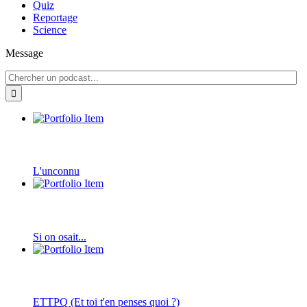
Quiz
Reportage
Science
Message
L'unconnu
Si on osait...
ETTPQ (Et toi t'en penses quoi ?)