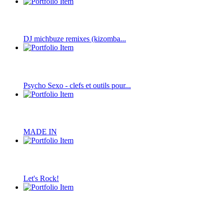
DJ michbuze remixes (kizomba...
Psycho Sexo - clefs et outils pour...
MADE IN
Let's Rock!