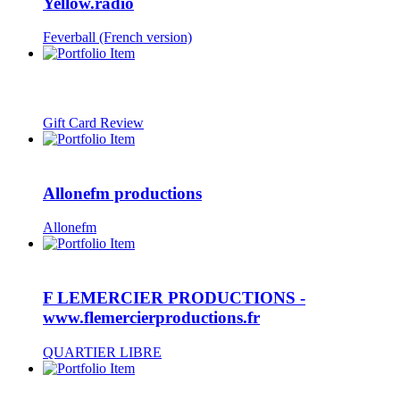
Yellow.radio
Feverball (French version)
Gift Card Review
Allonefm productions
Allonefm
F LEMERCIER PRODUCTIONS -
www.flemercierproductions.fr
QUARTIER LIBRE