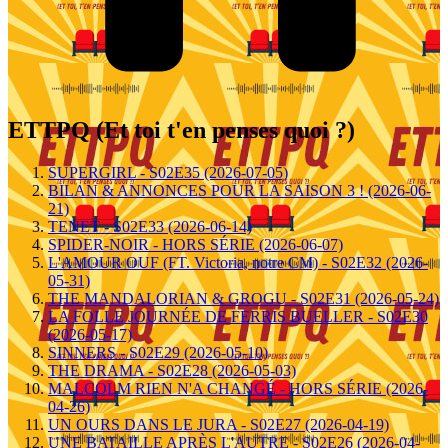
ETTPQ (Et toi t'en penses quoi ?)
SUPERGIRL - S02E35 (2026-07-05)
BILAN & ANNONCES POUR LA SAISON 3 ! (2026-06-
21)
TENET - S02E33 (2026-06-14)
SPIDER-NOIR - HORS SÉRIE (2026-06-07)
L'AMOUR OUF (FT. Victoria, notre CM) - S02E32 (2026-
05-31)
THE MANDALORIAN & GROGU - S02E31 (2026-05-24)
LA FOLLE JOURNÉE DE FERRIS BUELLER - S02E30
(2026-05-17)
SINNERS - S02E29 (2026-05-10)
THE DRAMA - S02E28 (2026-05-03)
MALCOLM RIEN N'A CHANGÉ - HORS SÉRIE (2026-
04-26)
UN OURS DANS LE JURA - S02E27 (2026-04-19)
UNE BATAILLE APRÈS L'AUTRE - S02E26 (2026-04-