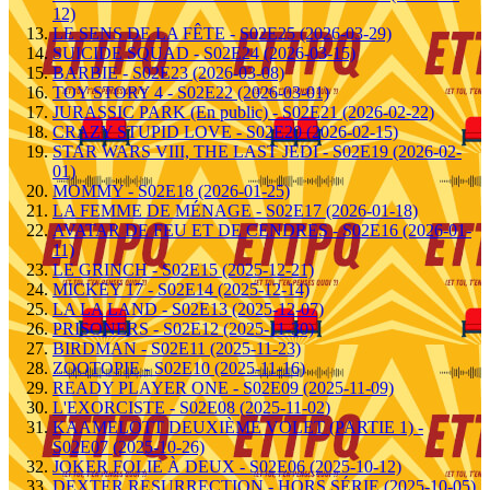
12)
LE SENS DE LA FÊTE - S02E25 (2026-03-29)
SUICIDE SQUAD - S02E24 (2026-03-15)
BARBIE - S02E23 (2026-03-08)
TOY STORY 4 - S02E22 (2026-03-01)
JURASSIC PARK (En public) - S02E21 (2026-02-22)
CRAZY STUPID LOVE - S02E20 (2026-02-15)
STAR WARS VIII, THE LAST JEDI - S02E19 (2026-02-
01)
MOMMY - S02E18 (2026-01-25)
LA FEMME DE MÉNAGE - S02E17 (2026-01-18)
AVATAR DE FEU ET DE CENDRES - S02E16 (2026-01-
11)
LE GRINCH - S02E15 (2025-12-21)
MICKEY 17 - S02E14 (2025-12-14)
LA LA LAND - S02E13 (2025-12-07)
PRISONERS - S02E12 (2025-11-30)
BIRDMAN - S02E11 (2025-11-23)
ZOOTOPIE - S02E10 (2025-11-16)
READY PLAYER ONE - S02E09 (2025-11-09)
L'EXORCISTE - S02E08 (2025-11-02)
KAAMELOTT DEUXIÈME VOLET (PARTIE 1) -
S02E07 (2025-10-26)
JOKER FOLIE À DEUX - S02E06 (2025-10-12)
DEXTER RESURRECTION - HORS SÉRIE (2025-10-05)