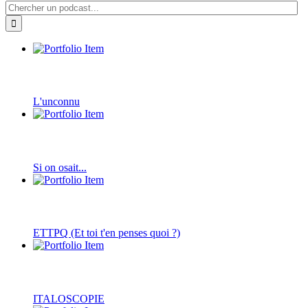
L'unconnu
Si on osait...
ETTPQ (Et toi t'en penses quoi ?)
ITALOSCOPIE