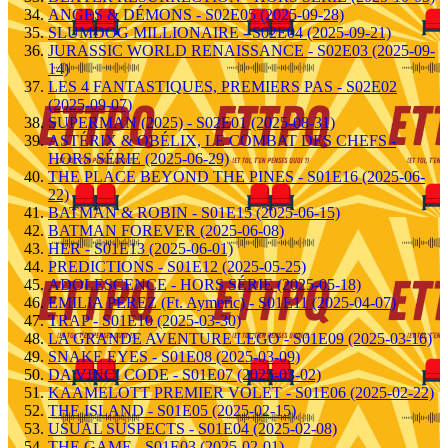
ANGES & DÉMONS - S02E05 (2025-09-28)
SLUMDOG MILLIONAIRE - S02E04 (2025-09-21)
JURASSIC WORLD RENAISSANCE - S02E03 (2025-09-
14)
LES 4 FANTASTIQUES, PREMIERS PAS - S02E02
(2025-09-07)
SUPERMAN (2025) - S02E01 (2025-08-31)
ASTÉRIX & OBÉLIX, LE COMBAT DES CHEFS -
HORS SÉRIE (2025-06-29)
THE PLACE BEYOND THE PINES - S01E16 (2025-06-
22)
BATMAN & ROBIN - S01E15 (2025-06-15)
BATMAN FOREVER (2025-06-08)
HER - S01E13 (2025-06-01)
PREDICTIONS - S01E12 (2025-05-25)
ADOLESCENCE - HORS SÉRIE (2025-05-18)
EMILIA PEREZ (Ft. Aymeric) - S01E11 (2025-04-07)
TRAP - S01E10 (2025-03-30)
LA GRANDE AVENTURE LEGO - S01E09 (2025-03-16)
SNAKE EYES - S01E08 (2025-03-09)
DA VINCI CODE - S01E07 (2025-03-02)
KAAMELOTT PREMIER VOLET - S01E06 (2025-02-22)
THE ISLAND - S01E05 (2025-02-15)
USUAL SUSPECTS - S01E04 (2025-02-08)
THE GAME - S01E03 (2025-02-01)