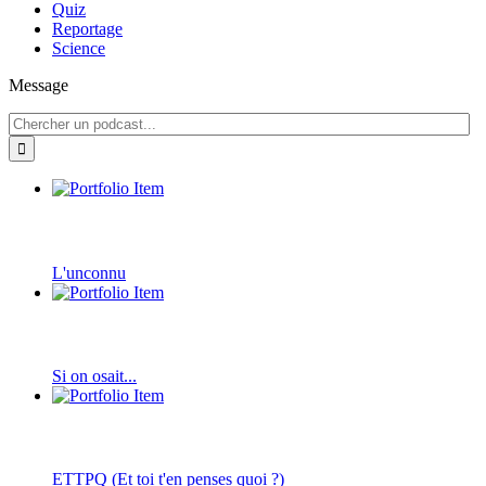
Quiz
Reportage
Science
Message
L'unconnu
Si on osait...
ETTPQ (Et toi t'en penses quoi ?)