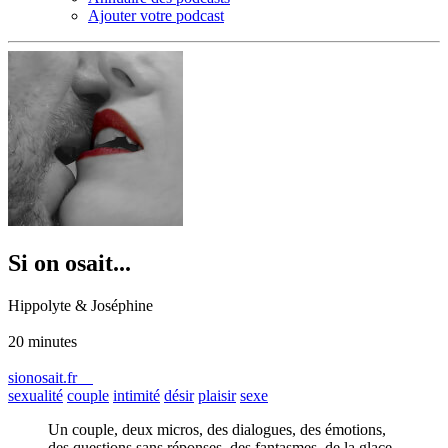
Ajouter votre podcast
Si on osait...
Hippolyte & Joséphine
20 minutes
sionosait.fr
sexualité
couple
intimité
désir
plaisir
sexe
Un couple, deux micros, des dialogues, des émotions,
des questions sans réponses, des fantasmes, de la glace