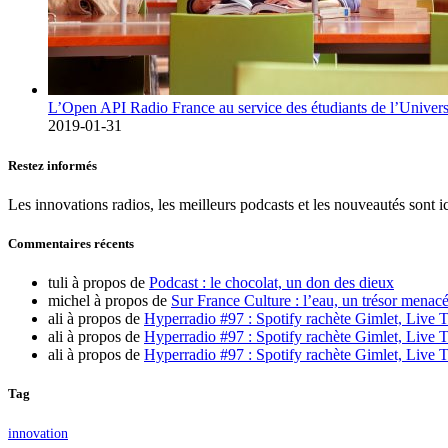
L’Open API Radio France au service des étudiants de l’Univers
2019-01-31
Restez informés
Les innovations radios, les meilleurs podcasts et les nouveautés sont ic
Commentaires récents
tuli
à propos de
Podcast : le chocolat, un don des dieux
michel
à propos de
Sur France Culture : l’eau, un trésor menacé
ali
à propos de
Hyperradio #97 : Spotify rachète Gimlet, Live T
ali
à propos de
Hyperradio #97 : Spotify rachète Gimlet, Live T
ali
à propos de
Hyperradio #97 : Spotify rachète Gimlet, Live T
Tag
innovation