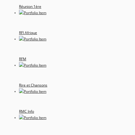
Réunion 1ère
RFI Afrique
RFM
Rire et Chansons
RMC Info