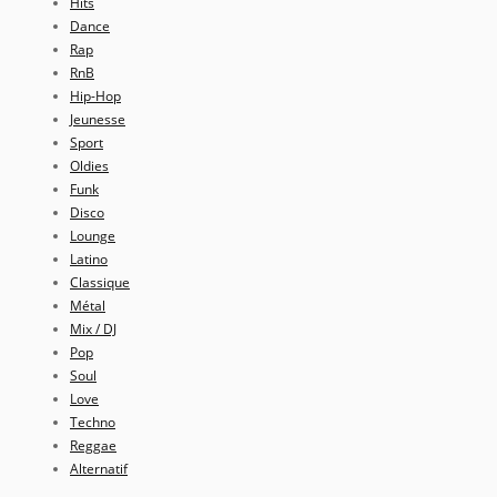
Hits
Dance
Rap
RnB
Hip-Hop
Jeunesse
Sport
Oldies
Funk
Disco
Lounge
Latino
Classique
Métal
Mix / DJ
Pop
Soul
Love
Techno
Reggae
Alternatif