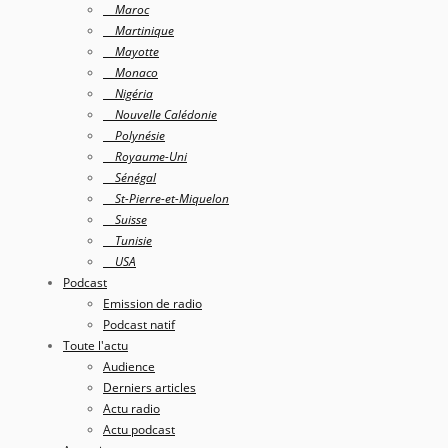
Maroc
Martinique
Mayotte
Monaco
Nigéria
Nouvelle Calédonie
Polynésie
Royaume-Uni
Sénégal
St-Pierre-et-Miquelon
Suisse
Tunisie
USA
Podcast
Emission de radio
Podcast natif
Toute l'actu
Audience
Derniers articles
Actu radio
Actu podcast