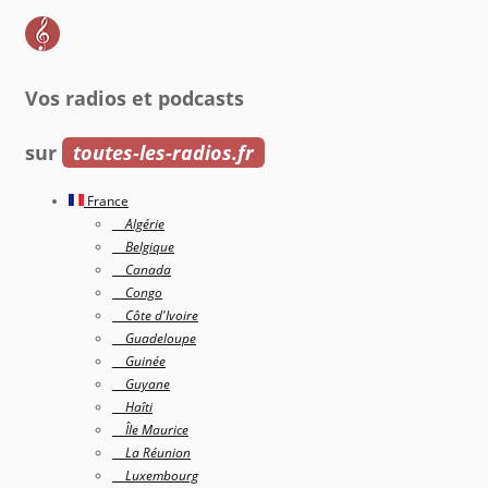
Vos radios et podcasts
sur
toutes-les-radios.fr
France
Algérie
Belgique
Canada
Congo
Côte d'Ivoire
Guadeloupe
Guinée
Guyane
Haîti
Île Maurice
La Réunion
Luxembourg