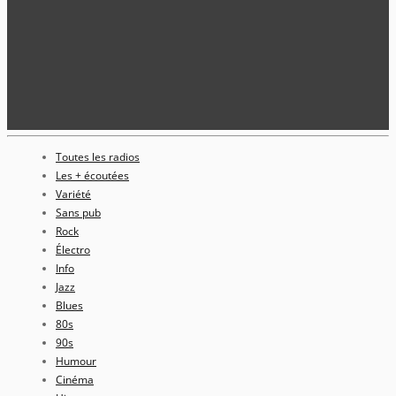
Toutes les radios
Les + écoutées
Variété
Sans pub
Rock
Électro
Info
Jazz
Blues
80s
90s
Humour
Cinéma