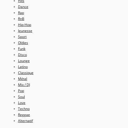
Hits
Dance
Rap
RnB
Hip-Hop
Jeunesse
Sport
Oldies
Funk
Disco
Lounge
Latino
Classique
Métal
Mix / DJ
Pop
Soul
Love
Techno
Reggae
Alternatif