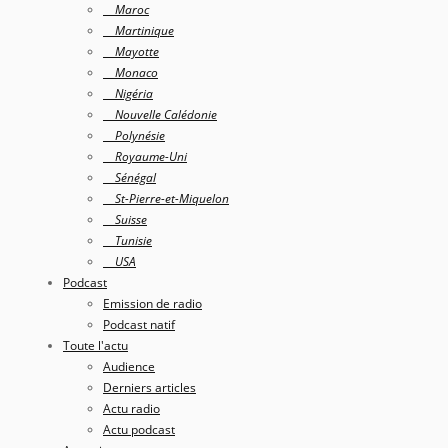
Maroc
Martinique
Mayotte
Monaco
Nigéria
Nouvelle Calédonie
Polynésie
Royaume-Uni
Sénégal
St-Pierre-et-Miquelon
Suisse
Tunisie
USA
Podcast
Emission de radio
Podcast natif
Toute l'actu
Audience
Derniers articles
Actu radio
Actu podcast