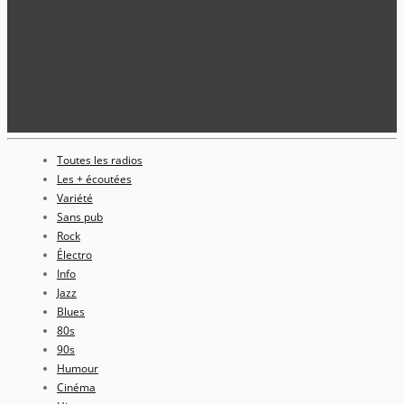
Toutes les radios
Les + écoutées
Variété
Sans pub
Rock
Électro
Info
Jazz
Blues
80s
90s
Humour
Cinéma