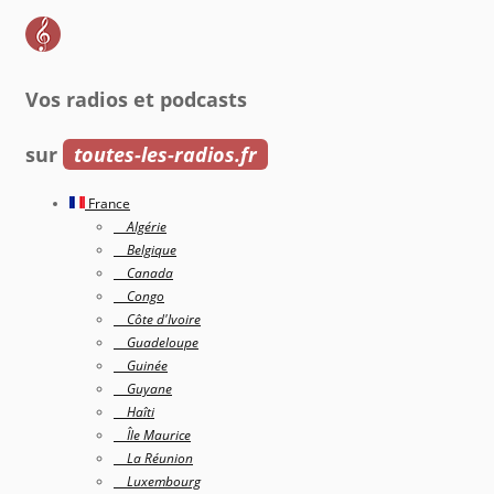
Vos radios et podcasts
sur
toutes-les-radios.fr
France
Algérie
Belgique
Canada
Congo
Côte d'Ivoire
Guadeloupe
Guinée
Guyane
Haîti
Île Maurice
La Réunion
Luxembourg