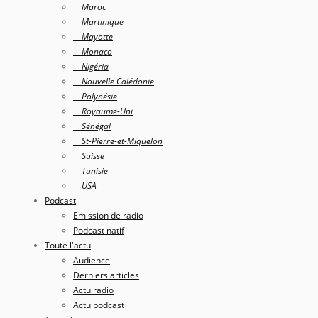
Maroc
Martinique
Mayotte
Monaco
Nigéria
Nouvelle Calédonie
Polynésie
Royaume-Uni
Sénégal
St-Pierre-et-Miquelon
Suisse
Tunisie
USA
Podcast
Emission de radio
Podcast natif
Toute l'actu
Audience
Derniers articles
Actu radio
Actu podcast