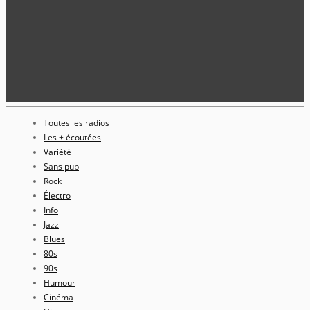
Toutes les radios
Les + écoutées
Variété
Sans pub
Rock
Électro
Info
Jazz
Blues
80s
90s
Humour
Cinéma