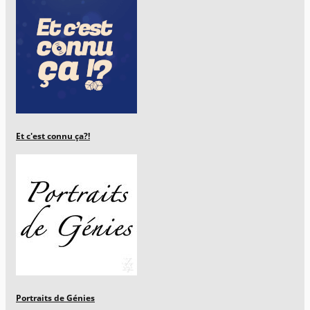
Et c'est connu ça?!
Portraits de Génies