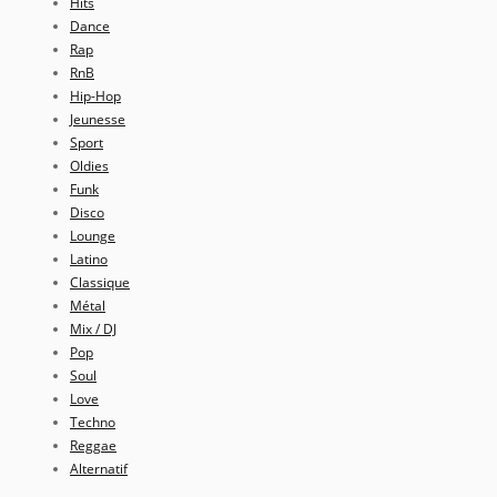
Hits
Dance
Rap
RnB
Hip-Hop
Jeunesse
Sport
Oldies
Funk
Disco
Lounge
Latino
Classique
Métal
Mix / DJ
Pop
Soul
Love
Techno
Reggae
Alternatif