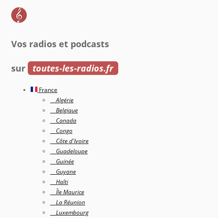
Vos radios et podcasts
sur
toutes-les-radios.fr
France
Algérie
Belgique
Canada
Congo
Côte d'Ivoire
Guadeloupe
Guinée
Guyane
Haîti
Île Maurice
La Réunion
Luxembourg