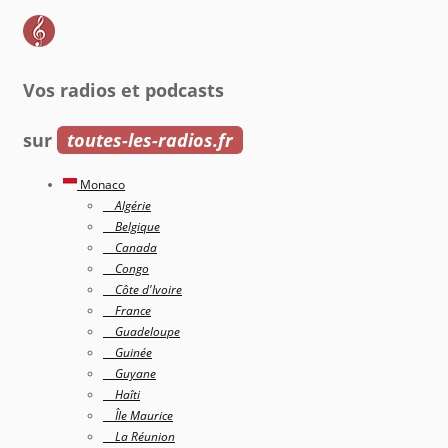
Vos radios et podcasts
sur
toutes-les-radios.fr
Monaco
Algérie
Belgique
Canada
Congo
Côte d'Ivoire
France
Guadeloupe
Guinée
Guyane
Haîti
Île Maurice
La Réunion