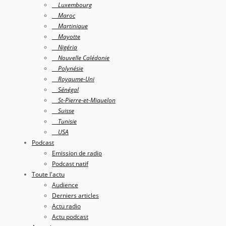
Luxembourg
Maroc
Martinique
Mayotte
Nigéria
Nouvelle Calédonie
Polynésie
Royaume-Uni
Sénégal
St-Pierre-et-Miquelon
Suisse
Tunisie
USA
Podcast
Emission de radio
Podcast natif
Toute l'actu
Audience
Derniers articles
Actu radio
Actu podcast