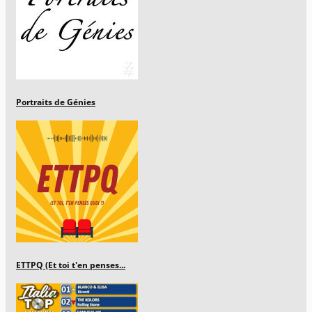
Portraits de Génies
ETTPQ (Et toi t'en penses...