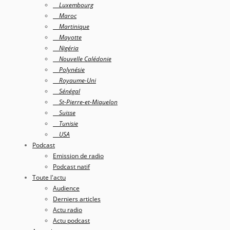
Luxembourg
Maroc
Martinique
Mayotte
Nigéria
Nouvelle Calédonie
Polynésie
Royaume-Uni
Sénégal
St-Pierre-et-Miquelon
Suisse
Tunisie
USA
Podcast
Emission de radio
Podcast natif
Toute l'actu
Audience
Derniers articles
Actu radio
Actu podcast