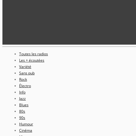
Toutes les radios
Les + écoutées
Variété
Sans pub
Rock
Électro
Info
Jazz
Blues
80s
90s
Humour
Cinéma