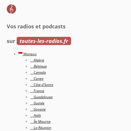
Vos radios et podcasts
sur
toutes-les-radios.fr
Monaco
Algérie
Belgique
Canada
Congo
Côte d'Ivoire
France
Guadeloupe
Guinée
Guyane
Haîti
Île Maurice
La Réunion