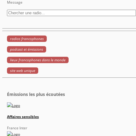
Message
radios francophones
podcast et émissions
lieux francophones dans le monde
site web unique
Émissions les plus écoutées
Affaires sensibles
France Inter