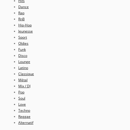
Hits
Dance
Rap
RnB
Hip-Hop
Jeunesse
Sport
Oldies
Funk
Disco
Lounge
Latino
Classique
Métal
Mix / DJ
Pop
Soul
Love
Techno
Reggae
Alternatif