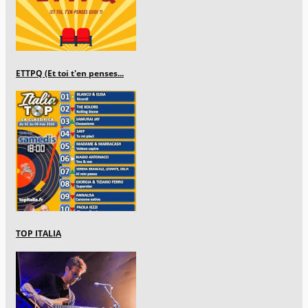
ETTPQ (Et toi t'en penses...
TOP ITALIA