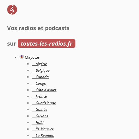
Vos radios et podcasts
sur
toutes-les-radios.fr
Mayotte
Algérie
Belgique
Canada
Congo
Côte d'Ivoire
France
Guadeloupe
Guinée
Guyane
Haîti
Île Maurice
La Réunion