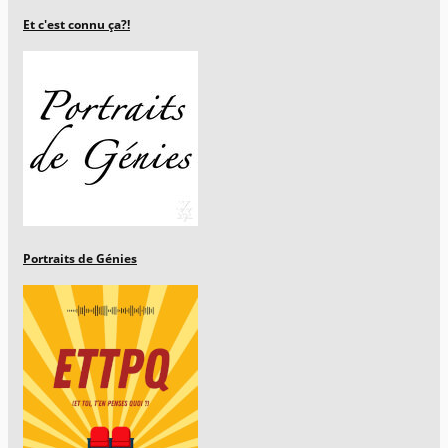
Et c'est connu ça?!
Portraits de Génies