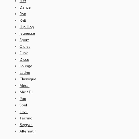
Hits
Dance
Rap
RnB
Hip-Hop
Jeunesse
Sport
Oldies
Funk
Disco
Lounge
Latino
Classique
Métal
Mix / DJ
Pop
Soul
Love
Techno
Reggae
Alternatif