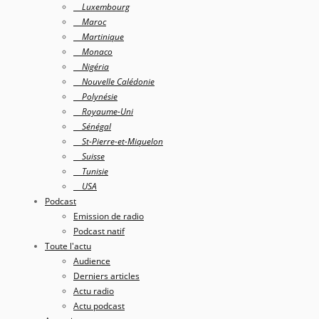
Luxembourg
Maroc
Martinique
Monaco
Nigéria
Nouvelle Calédonie
Polynésie
Royaume-Uni
Sénégal
St-Pierre-et-Miquelon
Suisse
Tunisie
USA
Podcast
Emission de radio
Podcast natif
Toute l'actu
Audience
Derniers articles
Actu radio
Actu podcast