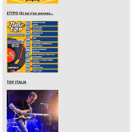
ETTPQ (Et toi t'en penses...
TOP ITALIA