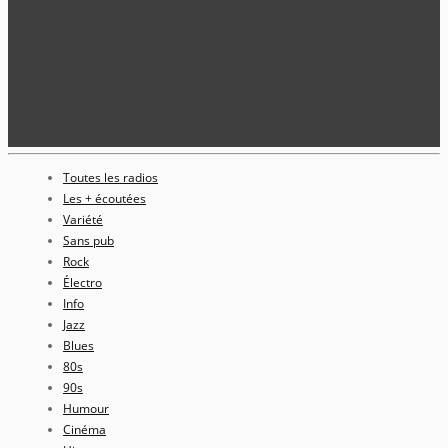
Toutes les radios
Les + écoutées
Variété
Sans pub
Rock
Électro
Info
Jazz
Blues
80s
90s
Humour
Cinéma