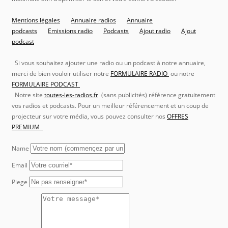
Mentions légales
Annuaire radios
Annuaire
podcasts
Emissions radio
Podcasts
Ajout radio
Ajout
podcast
Si vous souhaitez ajouter une radio ou un podcast à notre annuaire,
merci de bien vouloir utiliser notre
FORMULAIRE RADIO
ou notre
FORMULAIRE PODCAST
Notre site
toutes-les-radios.fr
(sans publicités) référence gratuitement
vos radios et podcasts. Pour un meilleur référencement et un coup de
projecteur sur votre média, vous pouvez consulter nos
OFFRES
PREMIUM
Name
Email
Piege