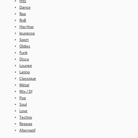
Hits
Dance
Rap
RnB
Hip-Hop
Jeunesse
Sport
Oldies
Funk
Disco
Lounge
Latino
Classique
Métal
Mix / DJ
Pop
Soul
Love
Techno
Reggae
Alternatif