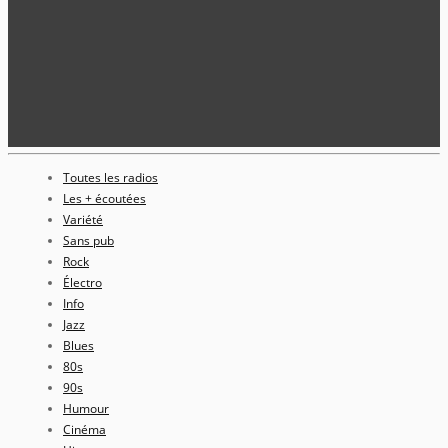
Toutes les radios
Les + écoutées
Variété
Sans pub
Rock
Électro
Info
Jazz
Blues
80s
90s
Humour
Cinéma