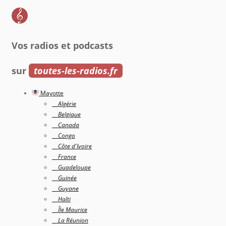
Vos radios et podcasts
sur
toutes-les-radios.fr
Mayotte
Algérie
Belgique
Canada
Congo
Côte d'Ivoire
France
Guadeloupe
Guinée
Guyane
Haîti
Île Maurice
La Réunion