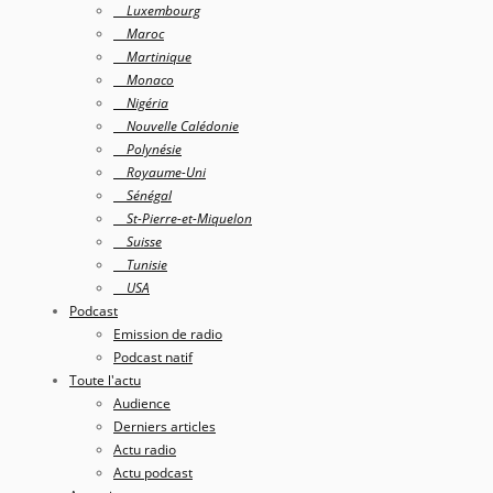
Luxembourg
Maroc
Martinique
Monaco
Nigéria
Nouvelle Calédonie
Polynésie
Royaume-Uni
Sénégal
St-Pierre-et-Miquelon
Suisse
Tunisie
USA
Podcast
Emission de radio
Podcast natif
Toute l'actu
Audience
Derniers articles
Actu radio
Actu podcast