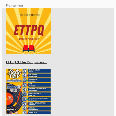
France Inter
ETTPQ (Et toi t'en penses...