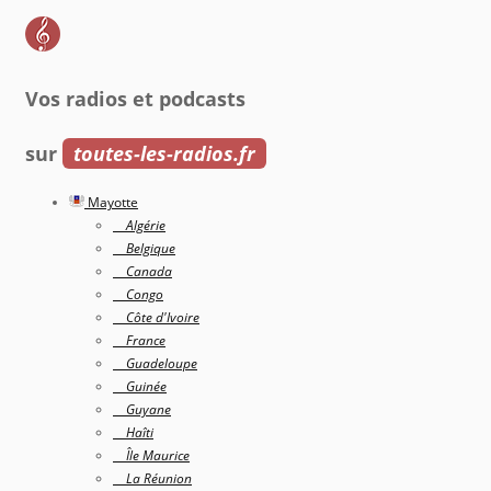
Vos radios et podcasts
sur
toutes-les-radios.fr
Mayotte
Algérie
Belgique
Canada
Congo
Côte d'Ivoire
France
Guadeloupe
Guinée
Guyane
Haîti
Île Maurice
La Réunion