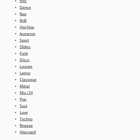
Hits
Dance
Rap
RnB
Hip-Hop
Jeunesse
Sport
Oldies
Funk
Disco
Lounge
Latino
Classique
Métal
Mix / DJ
Pop
Soul
Love
Techno
Reggae
Alternatif