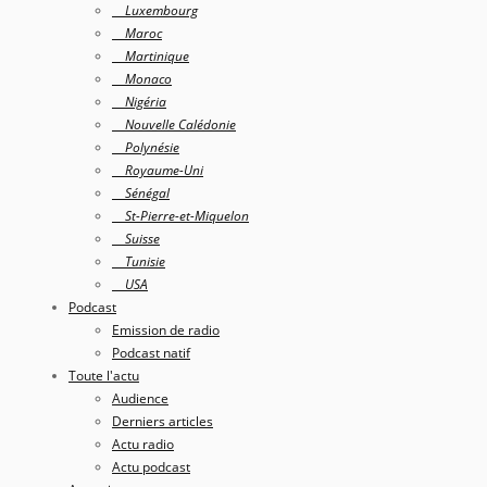
Luxembourg
Maroc
Martinique
Monaco
Nigéria
Nouvelle Calédonie
Polynésie
Royaume-Uni
Sénégal
St-Pierre-et-Miquelon
Suisse
Tunisie
USA
Podcast
Emission de radio
Podcast natif
Toute l'actu
Audience
Derniers articles
Actu radio
Actu podcast