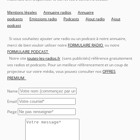
Mentions légales
Annuaire radios
Annuaire
podcasts
Emissions radio
Podcasts
Ajout radio
Ajout
podcast
Si vous souhaitez ajouter une radio ou un podcast à notre annuaire,
merci de bien vouloir utiliser notre
FORMULAIRE RADIO
ou notre
FORMULAIRE PODCAST
Notre site
toutes-les-radios.fr
(sans publicités) référence gratuitement
vos radios et podcasts. Pour un meilleur référencement et un coup de
projecteur sur votre média, vous pouvez consulter nos
OFFRES
PREMIUM
Name
Email
Piege