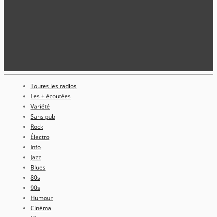
Toutes les radios
Les + écoutées
Variété
Sans pub
Rock
Électro
Info
Jazz
Blues
80s
90s
Humour
Cinéma