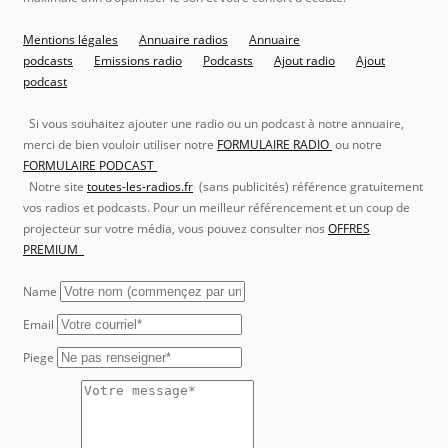
Mentions légales
Annuaire radios
Annuaire
podcasts
Emissions radio
Podcasts
Ajout radio
Ajout
podcast
Si vous souhaitez ajouter une radio ou un podcast à notre annuaire,
merci de bien vouloir utiliser notre
FORMULAIRE RADIO
ou notre
FORMULAIRE PODCAST
Notre site
toutes-les-radios.fr
(sans publicités) référence gratuitement
vos radios et podcasts. Pour un meilleur référencement et un coup de
projecteur sur votre média, vous pouvez consulter nos
OFFRES
PREMIUM
Name
Email
Piege