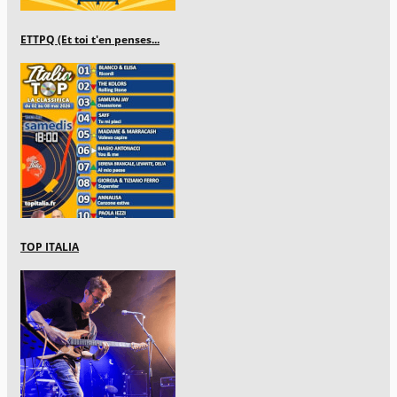
ETTPQ (Et toi t'en penses...
TOP ITALIA