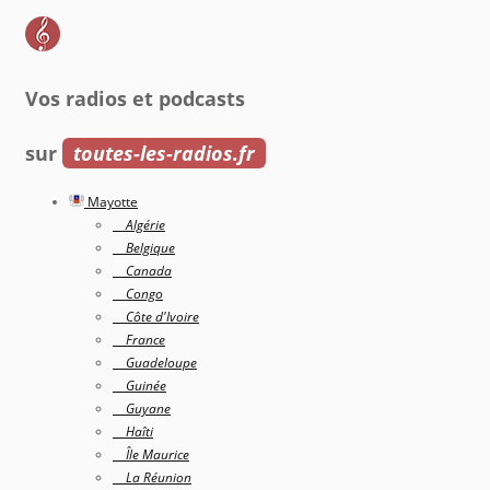
Vos radios et podcasts
sur
toutes-les-radios.fr
Mayotte
Algérie
Belgique
Canada
Congo
Côte d'Ivoire
France
Guadeloupe
Guinée
Guyane
Haîti
Île Maurice
La Réunion