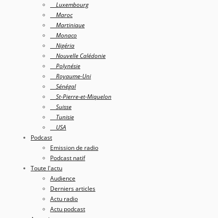
Luxembourg
Maroc
Martinique
Monaco
Nigéria
Nouvelle Calédonie
Polynésie
Royaume-Uni
Sénégal
St-Pierre-et-Miquelon
Suisse
Tunisie
USA
Podcast
Emission de radio
Podcast natif
Toute l'actu
Audience
Derniers articles
Actu radio
Actu podcast