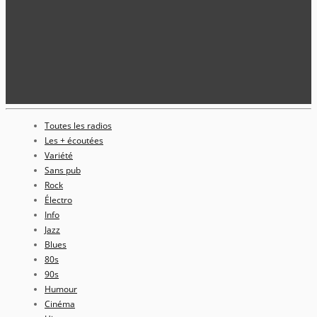
Toutes les radios
Les + écoutées
Variété
Sans pub
Rock
Électro
Info
Jazz
Blues
80s
90s
Humour
Cinéma