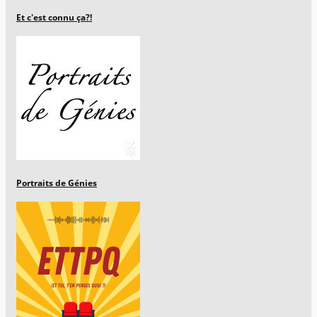
Et c'est connu ça?!
Portraits de Génies