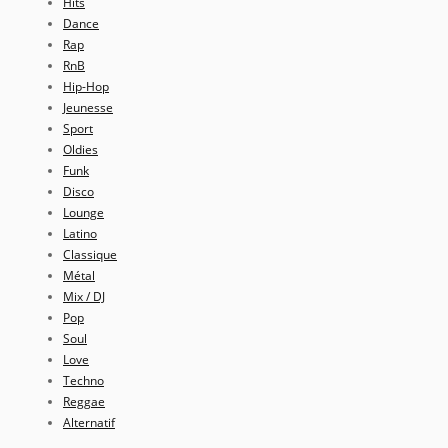
Hits
Dance
Rap
RnB
Hip-Hop
Jeunesse
Sport
Oldies
Funk
Disco
Lounge
Latino
Classique
Métal
Mix / DJ
Pop
Soul
Love
Techno
Reggae
Alternatif