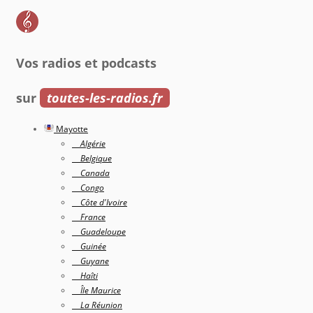
Vos radios et podcasts
sur
toutes-les-radios.fr
Mayotte
Algérie
Belgique
Canada
Congo
Côte d'Ivoire
France
Guadeloupe
Guinée
Guyane
Haîti
Île Maurice
La Réunion