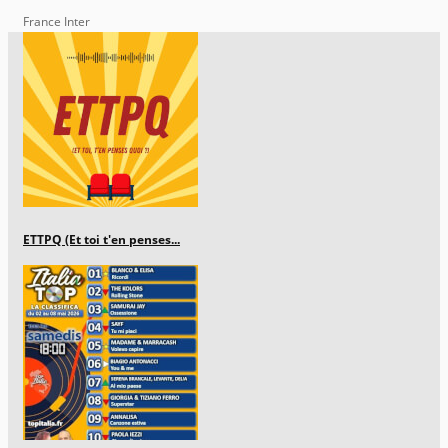
France Inter
ETTPQ (Et toi t'en penses...