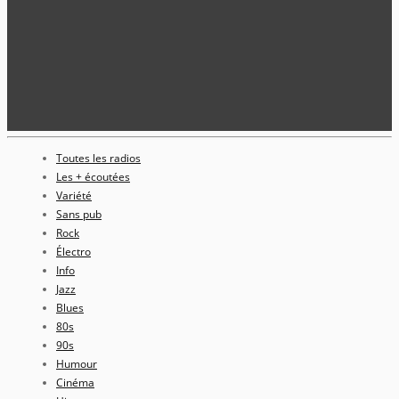
Toutes les radios
Les + écoutées
Variété
Sans pub
Rock
Électro
Info
Jazz
Blues
80s
90s
Humour
Cinéma