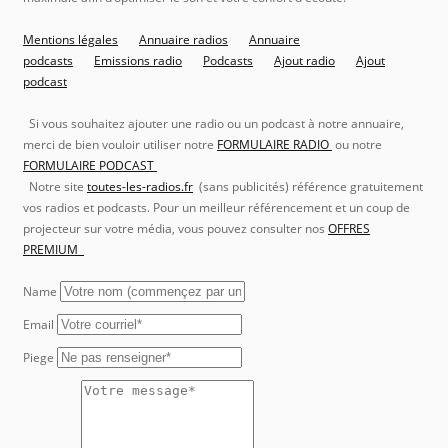
Mentions légales
Annuaire radios
Annuaire
podcasts
Emissions radio
Podcasts
Ajout radio
Ajout
podcast
Si vous souhaitez ajouter une radio ou un podcast à notre annuaire,
merci de bien vouloir utiliser notre
FORMULAIRE RADIO
ou notre
FORMULAIRE PODCAST
Notre site
toutes-les-radios.fr
(sans publicités) référence gratuitement
vos radios et podcasts. Pour un meilleur référencement et un coup de
projecteur sur votre média, vous pouvez consulter nos
OFFRES
PREMIUM
Name
Email
Piege