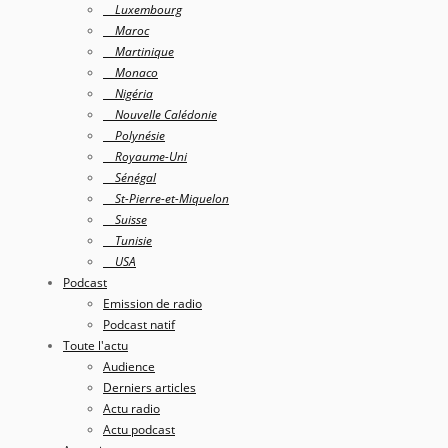
Luxembourg
Maroc
Martinique
Monaco
Nigéria
Nouvelle Calédonie
Polynésie
Royaume-Uni
Sénégal
St-Pierre-et-Miquelon
Suisse
Tunisie
USA
Podcast
Emission de radio
Podcast natif
Toute l'actu
Audience
Derniers articles
Actu radio
Actu podcast