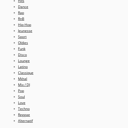
Hits
Dance
Rap
RnB
Hip-Hop
Jeunesse
Sport
Oldies
Funk
Disco
Lounge
Latino
Classique
Métal
Mix / DJ
Pop
Soul
Love
Techno
Reggae
Alternatif