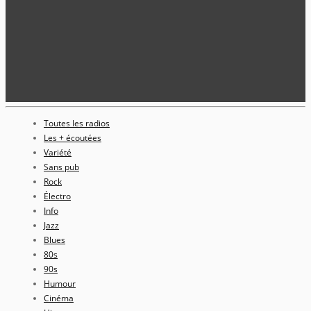
Toutes les radios
Les + écoutées
Variété
Sans pub
Rock
Électro
Info
Jazz
Blues
80s
90s
Humour
Cinéma