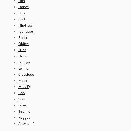
Hits
Dance
Rap
RnB
Hip-Hop
Jeunesse
Sport
Oldies
Funk
Disco
Lounge
Latino
Classique
Métal
Mix / DJ
Pop
Soul
Love
Techno
Reggae
Alternatif