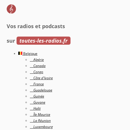
Vos radios et podcasts
sur
toutes-les-radios.fr
Belgique
Algérie
Canada
Congo
Côte d'Ivoire
France
Guadeloupe
Guinée
Guyane
Haîti
Île Maurice
La Réunion
Luxembourg