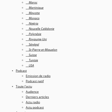
Maroc
Martinique
Mayotte
Monaco
Nigéria
Nouvelle Calédonie
Polynésie
Royaume-Uni
Sénégal
St-Pierre-et-Miquelon
Suisse
Tunisie
USA
Podcast
Emission de radio
Podcast natif
Toute l'actu
Audience
Derniers articles
Actu radio
Actu podcast