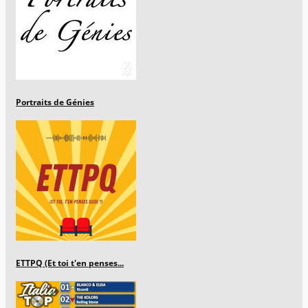
Portraits de Génies
ETTPQ (Et toi t'en penses...