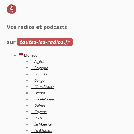
Vos radios et podcasts
sur
toutes-les-radios.fr
Monaco
Algérie
Belgique
Canada
Congo
Côte d'Ivoire
France
Guadeloupe
Guinée
Guyane
Haîti
Île Maurice
La Réunion