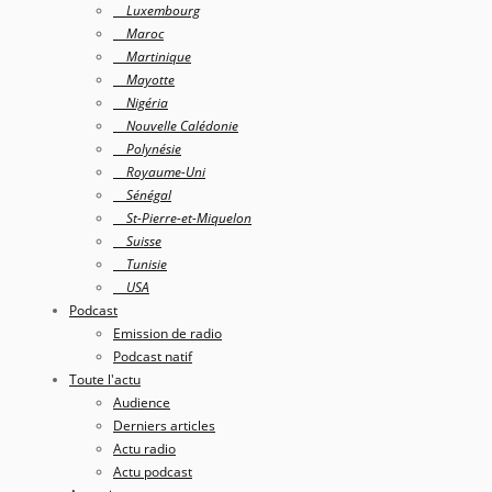
Luxembourg
Maroc
Martinique
Mayotte
Nigéria
Nouvelle Calédonie
Polynésie
Royaume-Uni
Sénégal
St-Pierre-et-Miquelon
Suisse
Tunisie
USA
Podcast
Emission de radio
Podcast natif
Toute l'actu
Audience
Derniers articles
Actu radio
Actu podcast