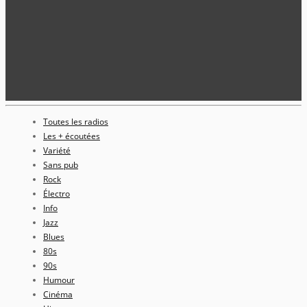
Toutes les radios
Les + écoutées
Variété
Sans pub
Rock
Électro
Info
Jazz
Blues
80s
90s
Humour
Cinéma