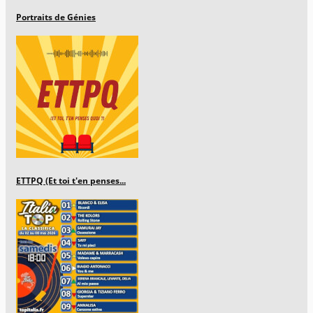
Portraits de Génies
ETTPQ (Et toi t'en penses...