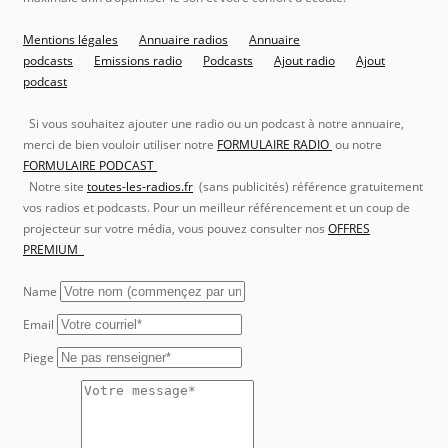
Mentions légales
Annuaire radios
Annuaire
podcasts
Emissions radio
Podcasts
Ajout radio
Ajout
podcast
Si vous souhaitez ajouter une radio ou un podcast à notre annuaire,
merci de bien vouloir utiliser notre
FORMULAIRE RADIO
ou notre
FORMULAIRE PODCAST
Notre site
toutes-les-radios.fr
(sans publicités) référence gratuitement
vos radios et podcasts. Pour un meilleur référencement et un coup de
projecteur sur votre média, vous pouvez consulter nos
OFFRES
PREMIUM
Name
Email
Piege