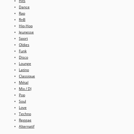
Hits
Dance
Rap
RnB
Hip-Hop
Jeunesse
Sport
Oldies
Funk
Disco
Lounge
Latino
Classique
Métal
Mix / DJ
Pop
Soul
Love
Techno
Reggae
Alternatif