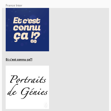
France Inter
Et c'est connu ça?!