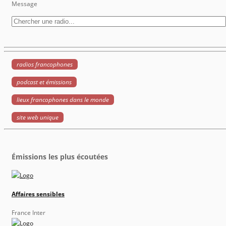
Message
radios francophones
podcast et émissions
lieux francophones dans le monde
site web unique
Émissions les plus écoutées
Affaires sensibles
France Inter