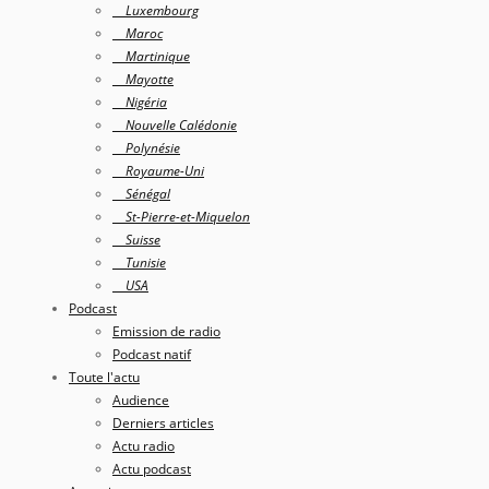
Luxembourg
Maroc
Martinique
Mayotte
Nigéria
Nouvelle Calédonie
Polynésie
Royaume-Uni
Sénégal
St-Pierre-et-Miquelon
Suisse
Tunisie
USA
Podcast
Emission de radio
Podcast natif
Toute l'actu
Audience
Derniers articles
Actu radio
Actu podcast