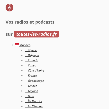
Vos radios et podcasts
sur
toutes-les-radios.fr
Monaco
Algérie
Belgique
Canada
Congo
Côte d'Ivoire
France
Guadeloupe
Guinée
Guyane
Haîti
Île Maurice
La Réunion