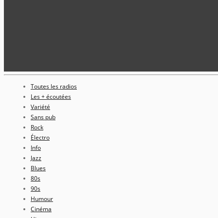
Toutes les radios
Les + écoutées
Variété
Sans pub
Rock
Électro
Info
Jazz
Blues
80s
90s
Humour
Cinéma