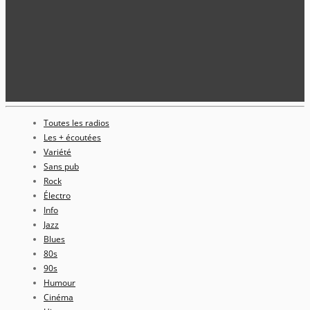
Toutes les radios
Les + écoutées
Variété
Sans pub
Rock
Électro
Info
Jazz
Blues
80s
90s
Humour
Cinéma