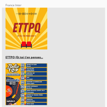
France Inter
ETTPQ (Et toi t'en penses...