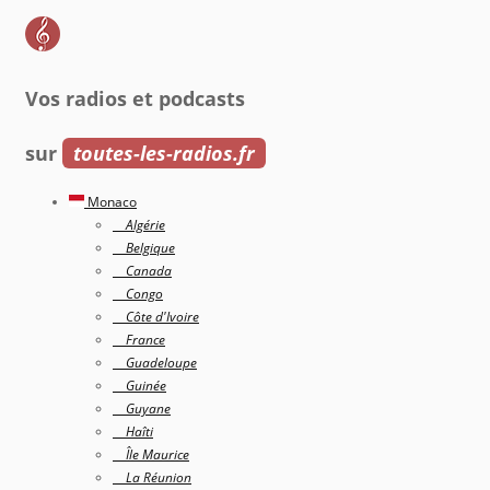
Vos radios et podcasts
sur
toutes-les-radios.fr
Monaco
Algérie
Belgique
Canada
Congo
Côte d'Ivoire
France
Guadeloupe
Guinée
Guyane
Haîti
Île Maurice
La Réunion