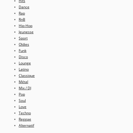
Hits
Dance
Rap
RnB
Hip-Hop
Jeunesse
Sport
Oldies
Funk
Disco
Lounge
Latino
Classique
Métal
Mix / DJ
Pop
Soul
Love
Techno
Reggae
Alternatif