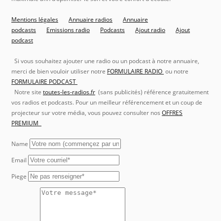
Mentions légales
Annuaire radios
Annuaire
podcasts
Emissions radio
Podcasts
Ajout radio
Ajout
podcast
Si vous souhaitez ajouter une radio ou un podcast à notre annuaire,
merci de bien vouloir utiliser notre
FORMULAIRE RADIO
ou notre
FORMULAIRE PODCAST
Notre site
toutes-les-radios.fr
(sans publicités) référence gratuitement
vos radios et podcasts. Pour un meilleur référencement et un coup de
projecteur sur votre média, vous pouvez consulter nos
OFFRES
PREMIUM
Name
Email
Piege