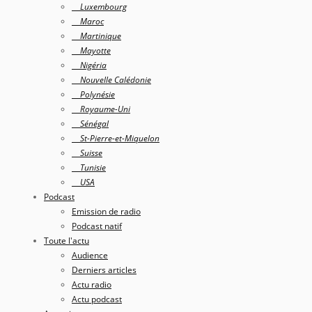
Luxembourg
Maroc
Martinique
Mayotte
Nigéria
Nouvelle Calédonie
Polynésie
Royaume-Uni
Sénégal
St-Pierre-et-Miquelon
Suisse
Tunisie
USA
Podcast
Emission de radio
Podcast natif
Toute l'actu
Audience
Derniers articles
Actu radio
Actu podcast