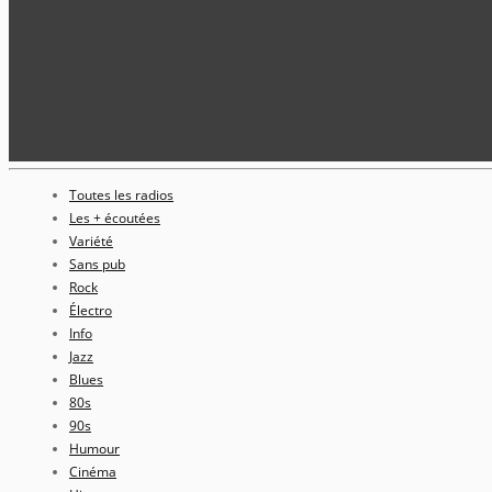
Toutes les radios
Les + écoutées
Variété
Sans pub
Rock
Électro
Info
Jazz
Blues
80s
90s
Humour
Cinéma