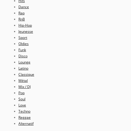
Hits
Dance
Rap
RnB
Hip-Hop
Jeunesse
Sport
Oldies
Funk
Disco
Lounge
Latino
Classique
Métal
Mix / DJ
Pop
Soul
Love
Techno
Reggae
Alternatif