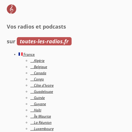
Vos radios et podcasts
sur
toutes-les-radios.fr
France
Algérie
Belgique
Canada
Congo
Côte d'Ivoire
Guadeloupe
Guinée
Guyane
Haîti
Île Maurice
La Réunion
Luxembourg