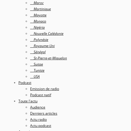
Maroc
Martinique
Mayotte
Monaco
Nigéria
Nouvelle Calédonie
Polynésie
Royaume-Uni
Sénégal
St-Pierre-et-Miquelon
Suisse
Tunisie
USA
Podcast
Emission de radio
Podcast natif
Toute l'actu
Audience
Derniers articles
Actu radio
Actu podcast