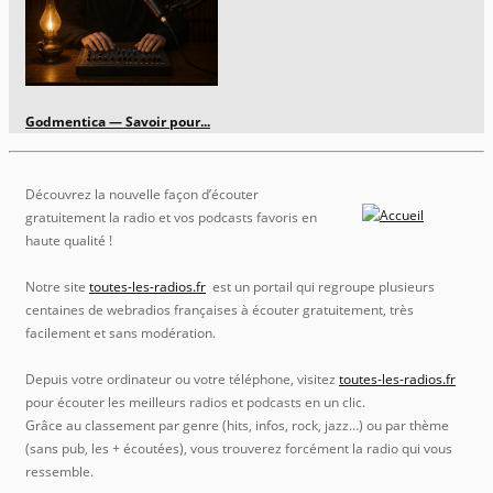
Godmentica — Savoir pour...
Découvrez la nouvelle façon d’écouter
gratuitement la radio et vos podcasts favoris en
haute qualité !
Notre site
toutes-les-radios.fr
est un portail qui regroupe plusieurs
centaines de webradios françaises à écouter gratuitement, très
facilement et sans modération.
Depuis votre ordinateur ou votre téléphone, visitez
toutes-les-radios.fr
pour écouter les meilleurs radios et podcasts en un clic.
Grâce au classement par genre (hits, infos, rock, jazz…) ou par thème
(sans pub, les + écoutées), vous trouverez forcément la radio qui vous
ressemble.