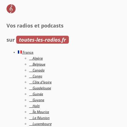
Vos radios et podcasts
sur
toutes-les-radios.fr
France
Algérie
Belgique
Canada
Congo
Côte d'Ivoire
Guadeloupe
Guinée
Guyane
Haîti
Île Maurice
La Réunion
Luxembourg