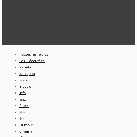
Toutes les radios
Les + écoutées
Variété
Sans pub
Rock
Électro
Info
Jazz
Blues
80s
90s
Humour
Cinéma