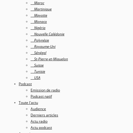
Maroc
Martinique
Mayotte
Monaco
Nigéria
Nouvelle Calédonie
Polynésie
Royaume-Uni
Sénégal
St-Pierre-et-Miquelon
Suisse
Tunisie
USA
Podcast
Emission de radio
Podcast natif
Toute l'actu
Audience
Derniers articles
Actu radio
Actu podcast