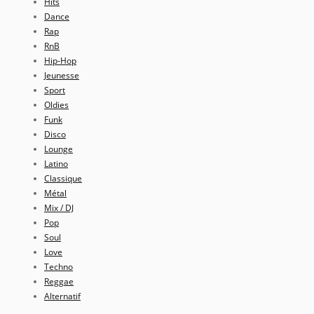
Hits
Dance
Rap
RnB
Hip-Hop
Jeunesse
Sport
Oldies
Funk
Disco
Lounge
Latino
Classique
Métal
Mix / DJ
Pop
Soul
Love
Techno
Reggae
Alternatif