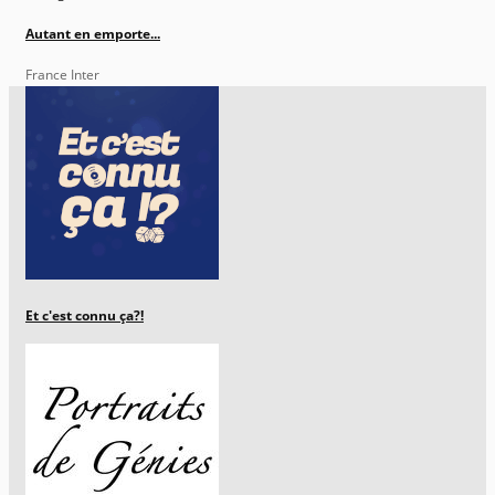
Autant en emporte...
France Inter
Et c'est connu ça?!