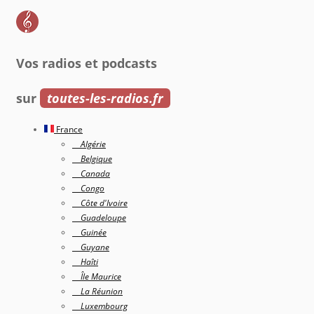
Vos radios et podcasts
sur
toutes-les-radios.fr
France
Algérie
Belgique
Canada
Congo
Côte d'Ivoire
Guadeloupe
Guinée
Guyane
Haîti
Île Maurice
La Réunion
Luxembourg