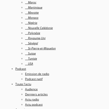
Maroc
Martinique
Mayotte
Monaco
Nigéria
Nouvelle Calédonie
Polynésie
Royaume-Uni
Sénégal
St-Pierre-et-Miquelon
Suisse
Tunisie
USA
Podcast
Emission de radio
Podcast natif
Toute l'actu
Audience
Derniers articles
Actu radio
Actu podcast