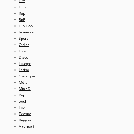
Hits
Dance
Rap
RnB
Hip-Hop
Jeunesse
Sport
Oldies
Funk
Disco
Lounge
Latino
Classique
Métal
Mix / DJ
Pop
Soul
Love
Techno
Reggae
Alternatif