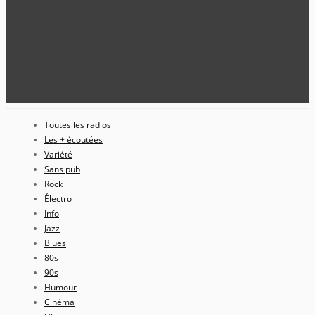
Toutes les radios
Les + écoutées
Variété
Sans pub
Rock
Électro
Info
Jazz
Blues
80s
90s
Humour
Cinéma