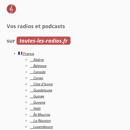
Vos radios et podcasts
sur
toutes-les-radios.fr
France
Algérie
Belgique
Canada
Congo
Côte d'Ivoire
Guadeloupe
Guinée
Guyane
Haîti
Île Maurice
La Réunion
Luxembourg