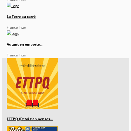
La Terre au carré
France Inter
Autant en emporte...
France Inter
ETTPQ (Et toi t'en penses...