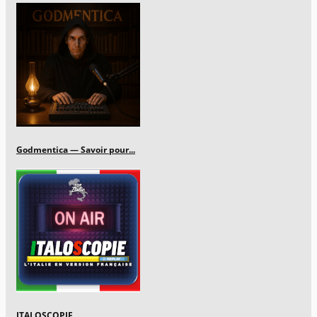
Godmentica — Savoir pour...
ITALOSCOPIE