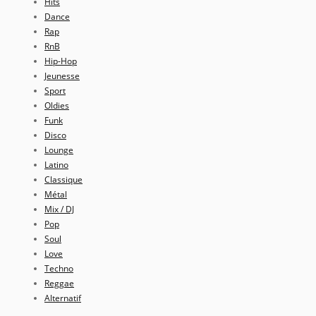
Hits
Dance
Rap
RnB
Hip-Hop
Jeunesse
Sport
Oldies
Funk
Disco
Lounge
Latino
Classique
Métal
Mix / DJ
Pop
Soul
Love
Techno
Reggae
Alternatif