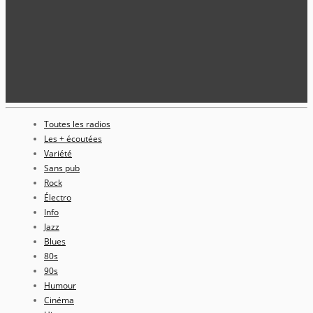
Toutes les radios
Les + écoutées
Variété
Sans pub
Rock
Électro
Info
Jazz
Blues
80s
90s
Humour
Cinéma