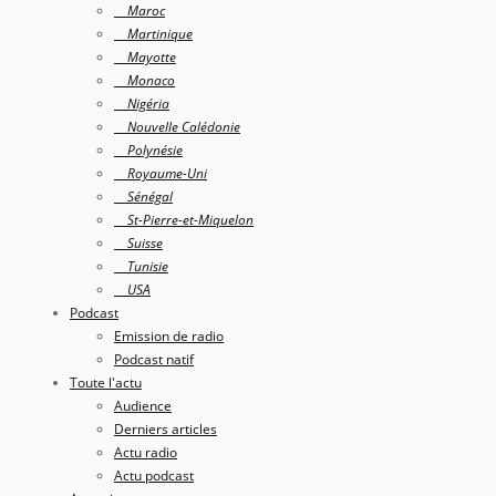
Maroc
Martinique
Mayotte
Monaco
Nigéria
Nouvelle Calédonie
Polynésie
Royaume-Uni
Sénégal
St-Pierre-et-Miquelon
Suisse
Tunisie
USA
Podcast
Emission de radio
Podcast natif
Toute l'actu
Audience
Derniers articles
Actu radio
Actu podcast