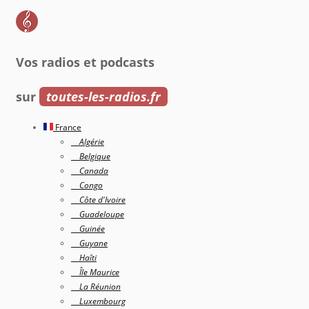
Vos radios et podcasts
sur
toutes-les-radios.fr
France
Algérie
Belgique
Canada
Congo
Côte d'Ivoire
Guadeloupe
Guinée
Guyane
Haîti
Île Maurice
La Réunion
Luxembourg