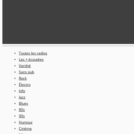
Toutes les radios
Les + écoutées
Variété
Sans pub
Rock
Électro
Info
Jazz
Blues
80s
90s
Humour
Cinéma