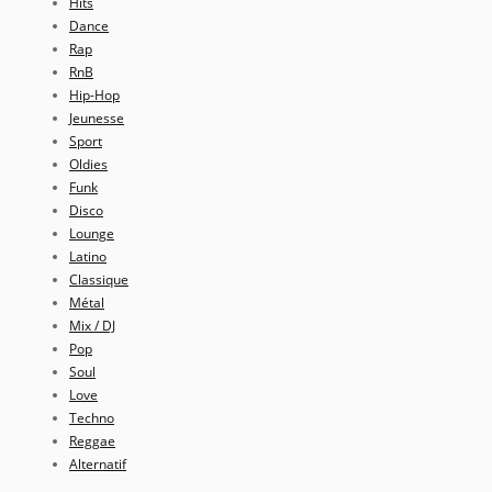
Hits
Dance
Rap
RnB
Hip-Hop
Jeunesse
Sport
Oldies
Funk
Disco
Lounge
Latino
Classique
Métal
Mix / DJ
Pop
Soul
Love
Techno
Reggae
Alternatif