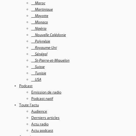
Maroc
Martinique
Mayotte
Monaco
Nigéria
Nouvelle Calédonie
Polynésie
Royaume-Uni
Sénégal
St-Pierre-et-Miquelon
Suisse
Tunisie
USA
Podcast
Emission de radio
Podcast natif
Toute l'actu
Audience
Derniers articles
Actu radio
Actu podcast