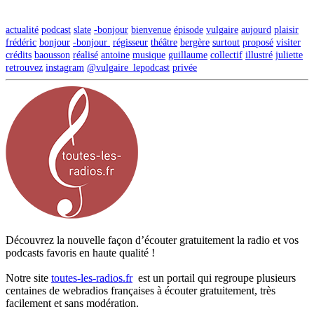
actualité
podcast
slate
-bonjour
bienvenue
épisode
vulgaire
aujourd
plaisir
frédéric
bonjour
-bonjour
régisseur
théâtre
bergère
surtout
proposé
visiter
crédits
baousson
réalisé
antoine
musique
guillaume
collectif
illustré
juliette
retrouvez
instagram
@vulgaire_lepodcast
privée
Découvrez la nouvelle façon d’écouter gratuitement la radio et vos
podcasts favoris en haute qualité !
Notre site
toutes-les-radios.fr
est un portail qui regroupe plusieurs
centaines de webradios françaises à écouter gratuitement, très
facilement et sans modération.