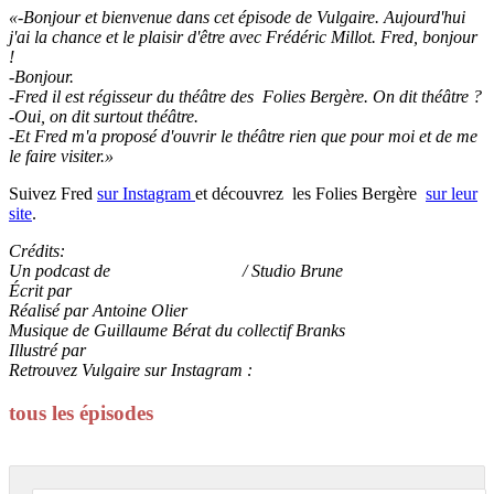
«-Bonjour et bienvenue dans cet épisode de Vulgaire. Aujourd'hui
j'ai la chance et le plaisir d'être avec Frédéric Millot. Fred, bonjour
!
-Bonjour.
-Fred il est régisseur du théâtre des Folies Bergère. On dit théâtre ?
-Oui, on dit surtout théâtre.
-Et Fred m'a proposé d'ouvrir le théâtre rien que pour moi et de me
le faire visiter.»
Suivez Fred
sur Instagram
et découvrez les Folies Bergère
sur leur
site
.
Crédits:
Un podcast de
Marine Baousson
/ Studio Brune
Écrit par
Marine Baousson
Réalisé par Antoine Olier
Musique de Guillaume Bérat du collectif Branks
Illustré par
Juliette Poney
Retrouvez Vulgaire sur Instagram :
@vulgaire_lepodcast
tous les épisodes