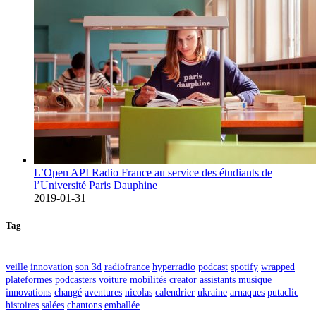
L’Open API Radio France au service des étudiants de
l’Université Paris Dauphine
2019-01-31
Tag
veille
innovation
son 3d
radiofrance
hyperradio
podcast
spotify
wrapped
plateformes
podcasters
voiture
mobilités
creator
assistants
musique
innovations
changé
aventures
nicolas
calendrier
ukraine
arnaques
putaclic
histoires
salées
chantons
emballée