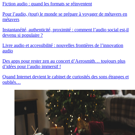
Fiction audio : quand les formats se réinventent
Pour l’audio, (tout) le monde se prépare à voyager de métavers en
métavers
Instantanéité, authenticité, proximité : comment l’audio social est-il
devenu si populaire ?
Livre audio et accessibilité : nouvelles frontières de l’innovation
audio
Des apps pour rester zen au concert d’Aerosmith… toujours plus
d’idées pour l’audio immersif !
Quand Internet devient le cabinet de curiosités des sons étranges et
oubliés…