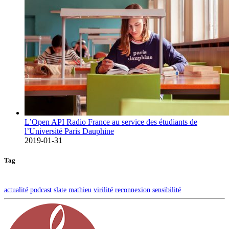
L’Open API Radio France au service des étudiants de
l’Université Paris Dauphine
2019-01-31
Tag
actualité
podcast
slate
mathieu
virilité
reconnexion
sensibilité