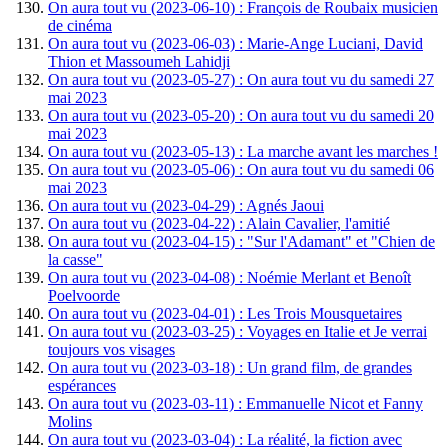
On aura tout vu (2023-06-10) : François de Roubaix musicien
de cinéma
On aura tout vu (2023-06-03) : Marie-Ange Luciani, David
Thion et Massoumeh Lahidji
On aura tout vu (2023-05-27) : On aura tout vu du samedi 27
mai 2023
On aura tout vu (2023-05-20) : On aura tout vu du samedi 20
mai 2023
On aura tout vu (2023-05-13) : La marche avant les marches !
On aura tout vu (2023-05-06) : On aura tout vu du samedi 06
mai 2023
On aura tout vu (2023-04-29) : Agnés Jaoui
On aura tout vu (2023-04-22) : Alain Cavalier, l'amitié
On aura tout vu (2023-04-15) : "Sur l'Adamant" et "Chien de
la casse"
On aura tout vu (2023-04-08) : Noémie Merlant et Benoît
Poelvoorde
On aura tout vu (2023-04-01) : Les Trois Mousquetaires
On aura tout vu (2023-03-25) : Voyages en Italie et Je verrai
toujours vos visages
On aura tout vu (2023-03-18) : Un grand film, de grandes
espérances
On aura tout vu (2023-03-11) : Emmanuelle Nicot et Fanny
Molins
On aura tout vu (2023-03-04) : La réalité, la fiction avec