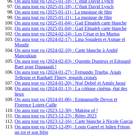
On aura tout vu (2025-01-18) : C'était David Lynch
On aura tout vu (2025-01-18) : C'était David Lynch
On aura tout vu (2025-01-11) : La musique de film
On aura tout vu (2025-01-11) : La musique de film
On aura tout vu (2025-01-04) : Gad Elmaleh carte blanche
On aura tout vu (2025-01-04) : Gad Elmaleh carte blanche
On aura tout vu (2024-02-24) : Les César et les Marius
On aura tout vu (2024-02-17) : Lina Soualem et Asmae el
Moudir
On aura tout vu (2024-02-10) : Carte blanche à André
Manoukian
On aura tout vu (2024-02-03) : Quentin Dupieux et Edouard
Baer pour Daaaaaali !
On aura tout vu (2024-01-27) : Fernando Trueba, Anaïs
Tellenne et Raphaël Thiery, regards croisés
On aura tout vu (2024-01-20) : Noé Debré et Agnès Jaoui
On aura tout vu (2024-01-13) : La critique cinéma, état des
lieux
On aura tout vu (2024-01-06) : Emmanuelle Devos et
Florence Loiret-Caille
On aura tout vu (2023-12-30) : Making of !
On aura tout vu (2023-12-23) : Rétro 2023
On aura tout vu (2023-12-16) : Carte blanche à Nicole Garcia
On aura tout vu (2023-12-09) : Louis Garrel et Julien Frison,
un roi et son frère