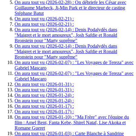
On aura tout vu (2026-02-28) : On débriefe les César avec
Guillaume Marbeck, Ji-Min Park et le directeur de casting
Stéphane Batut
On aura tout vu (2026-02-21) :
On aura tout vu (2026-02-21) :
On aura tout vu (2026-02-14) : Denis Podalydès dans
"Maigret et le mort amoureux", Josh Safdie et Ronald
Bronstein pour "Marty suprême"
On aura tout vu (2026-02-14) : Denis Podalydès dans
"Maigret et le mort amoureux", Josh Safdie et Ronald
Bronstein pour "Marty suprême"
On aura tout vu (2026-02-07) : "Les Voyages de Tereza" avec
Gabriel Mascaro
On aura tout vu (2026-02-07) : "Les Voyages de Tereza" avec
Gabriel Mascaro
On aura tout vu (2026-01-31) :
On aura tout vu (2026-01-31) :
On aura tout vu (2026-01-24) :
On aura tout vu (2026-01-24) :
On aura tout vu (2026-01-17) :
On aura tout vu (2026-01-17) :
On aura tout vu (2026-01-10) : "Ma Frère" avec l'équipe du
film : Amel Bent, Fanta Kebe, Shirel Nataf, Lise Akoka et
Romane Gueret
On aura tout vu (2026-01-03) : Carte Blanche à Sandrine