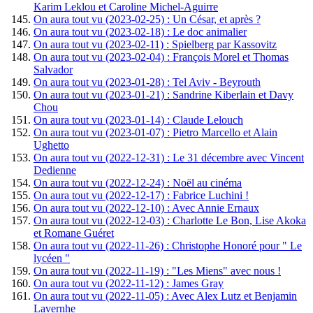
Karim Leklou et Caroline Michel-Aguirre
On aura tout vu (2023-02-25) : Un César, et après ?
On aura tout vu (2023-02-18) : Le doc animalier
On aura tout vu (2023-02-11) : Spielberg par Kassovitz
On aura tout vu (2023-02-04) : François Morel et Thomas
Salvador
On aura tout vu (2023-01-28) : Tel Aviv - Beyrouth
On aura tout vu (2023-01-21) : Sandrine Kiberlain et Davy
Chou
On aura tout vu (2023-01-14) : Claude Lelouch
On aura tout vu (2023-01-07) : Pietro Marcello et Alain
Ughetto
On aura tout vu (2022-12-31) : Le 31 décembre avec Vincent
Dedienne
On aura tout vu (2022-12-24) : Noël au cinéma
On aura tout vu (2022-12-17) : Fabrice Luchini !
On aura tout vu (2022-12-10) : Avec Annie Ernaux
On aura tout vu (2022-12-03) : Charlotte Le Bon, Lise Akoka
et Romane Guéret
On aura tout vu (2022-11-26) : Christophe Honoré pour " Le
lycéen "
On aura tout vu (2022-11-19) : "Les Miens" avec nous !
On aura tout vu (2022-11-12) : James Gray
On aura tout vu (2022-11-05) : Avec Alex Lutz et Benjamin
Lavernhe