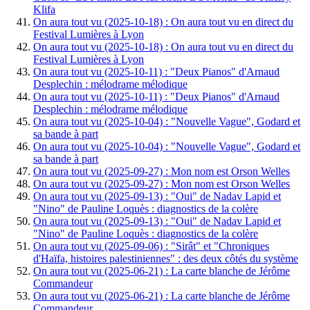
Klifa
On aura tout vu (2025-10-18) : On aura tout vu en direct du
Festival Lumières à Lyon
On aura tout vu (2025-10-18) : On aura tout vu en direct du
Festival Lumières à Lyon
On aura tout vu (2025-10-11) : "Deux Pianos" d'Arnaud
Desplechin : mélodrame mélodique
On aura tout vu (2025-10-11) : "Deux Pianos" d'Arnaud
Desplechin : mélodrame mélodique
On aura tout vu (2025-10-04) : "Nouvelle Vague", Godard et
sa bande à part
On aura tout vu (2025-10-04) : "Nouvelle Vague", Godard et
sa bande à part
On aura tout vu (2025-09-27) : Mon nom est Orson Welles
On aura tout vu (2025-09-27) : Mon nom est Orson Welles
On aura tout vu (2025-09-13) : "Oui" de Nadav Lapid et
"Nino" de Pauline Loquès : diagnostics de la colère
On aura tout vu (2025-09-13) : "Oui" de Nadav Lapid et
"Nino" de Pauline Loquès : diagnostics de la colère
On aura tout vu (2025-09-06) : "Sirât" et "Chroniques
d'Haïfa, histoires palestiniennes" : des deux côtés du système
On aura tout vu (2025-06-21) : La carte blanche de Jérôme
Commandeur
On aura tout vu (2025-06-21) : La carte blanche de Jérôme
Commandeur