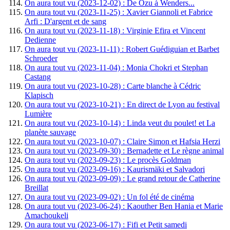
On aura tout vu (2023-12-02) : De Ozu à Wenders...
On aura tout vu (2023-11-25) : Xavier Giannoli et Fabrice
Arfi : D'argent et de sang
On aura tout vu (2023-11-18) : Virginie Efira et Vincent
Dedienne
On aura tout vu (2023-11-11) : Robert Guédiguian et Barbet
Schroeder
On aura tout vu (2023-11-04) : Monia Chokri et Stephan
Castang
On aura tout vu (2023-10-28) : Carte blanche à Cédric
Klapisch
On aura tout vu (2023-10-21) : En direct de Lyon au festival
Lumière
On aura tout vu (2023-10-14) : Linda veut du poulet! et La
planète sauvage
On aura tout vu (2023-10-07) : Claire Simon et Hafsia Herzi
On aura tout vu (2023-09-30) : Bernadette et Le règne animal
On aura tout vu (2023-09-23) : Le procès Goldman
On aura tout vu (2023-09-16) : Kaurismäki et Salvadori
On aura tout vu (2023-09-09) : Le grand retour de Catherine
Breillat
On aura tout vu (2023-09-02) : Un fol été de cinéma
On aura tout vu (2023-06-24) : Kaouther Ben Hania et Marie
Amachoukeli
On aura tout vu (2023-06-17) : Fifi et Petit samedi