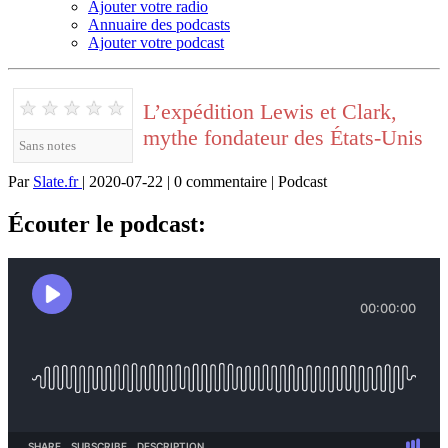
Ajouter votre radio
Annuaire des podcasts
Ajouter votre podcast
★
★
★
★
★
L’expédition Lewis et Clark,
mythe fondateur des États-Unis
Sans notes
Par
Slate.fr
| 2020-07-22 | 0 commentaire | Podcast
Écouter le podcast: