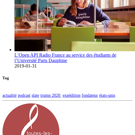
L’Open API Radio France au service des étudiants de
l’Université Paris Dauphine
2019-01-31
Tag
actualité
podcast
slate
trump 2020
expédition
fondateur
états-unis