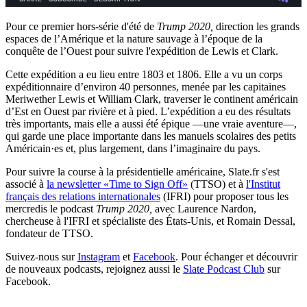
Pour ce premier hors-série d'été de
Trump 2020,
direction les grands
espaces de l’Amérique et la nature sauvage à l’époque de la
conquête de l’Ouest pour suivre l'expédition de Lewis et Clark.
Cette expédition a eu lieu entre 1803 et 1806. Elle a vu un corps
expéditionnaire d’environ 40 personnes, menée par les capitaines
Meriwether Lewis et William Clark, traverser le continent américain
d’Est en Ouest par rivière et à pied. L’expédition a eu des résultats
très importants, mais elle a aussi été épique —une vraie aventure—,
qui garde une place importante dans les manuels scolaires des petits
Américain·es et, plus largement, dans l’imaginaire du pays.
Pour suivre la course à la présidentielle américaine, Slate.fr s'est
associé à
la newsletter «Time to Sign Off»
(TTSO) et à
l'Institut
français des relations internationales
(IFRI) pour proposer tous les
mercredis le podcast
Trump 2020,
avec
Laurence Nardon,
chercheuse à l'IFRI et spécialiste des États-Unis, et Romain Dessal,
fondateur de TTSO.
Suivez-nous sur
Instagram
et
Facebook
. Pour échanger et découvrir
de nouveaux podcasts, rejoignez aussi le
Slate Podcast Club
sur
Facebook.